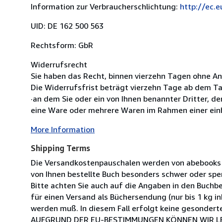
Information zur Verbraucherschlichtung:
http://ec.
UID: DE 162 500 563
Rechtsform: GbR
Widerrufsrecht
Sie haben das Recht, binnen vierzehn Tagen ohne A
Die Widerrufsfrist beträgt vierzehn Tage ab dem T
·an dem Sie oder ein von Ihnen benannter Dritter, d
eine Ware oder mehrere Waren im Rahmen einer einhe
More Information
Shipping Terms
Die Versandkostenpauschalen werden von abebooks er
von Ihnen bestellte Buch besonders schwer oder sper
Bitte achten Sie auch auf die Angaben in den Buchb
für einen Versand als Büchersendung (nur bis 1 kg i
werden muß. In diesem Fall erfolgt keine gesondert
AUFGRUND DER EU-BESTIMMUNGEN KÖNNEN WIR LEI