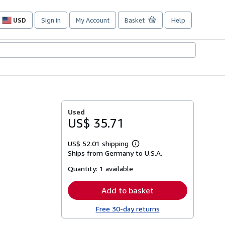
USD
Sign in
My Account
Basket
Help
Site
shopping
preferences
Used
US$ 35.71
US$ 52.01 shipping
Learn
Ships from Germany to U.S.A.
more
about
Quantity:
1 available
shipping
rates
Add to basket
Free 30-day returns