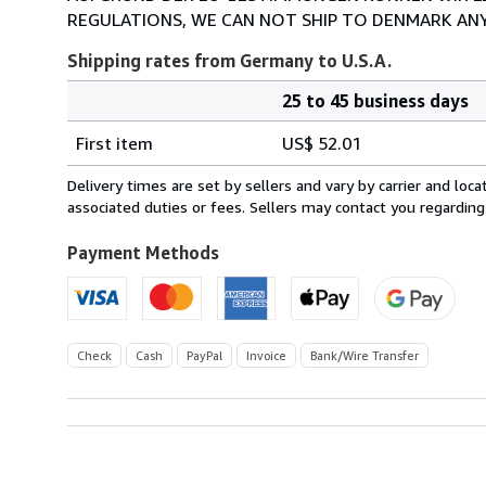
REGULATIONS, WE CAN NOT SHIP TO DENMARK AN
Shipping rates from Germany to U.S.A.
25 to 45 business days
Order
Shipping
quantity
First item
US$ 52.01
rates
from
Delivery times are set by sellers and vary by carrier and lo
Germany
associated duties or fees. Sellers may contact you regarding
to
U.S.A.
Payment Methods
Check
Cash
PayPal
Invoice
Bank/Wire Transfer