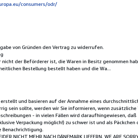
europa.eu/consumers/odr/
ngabe von Gründen den Vertrag zu widerrufen.
ag
er nicht der Beförderer ist, die Waren in Besitz genommen ha
itlichen Bestellung bestellt haben und die Wa...
stellt und basieren auf der Annahme eines durchschnittlich
rig sein sollte, werden wir Sie informieren, wenn zusätzliche
eschreibungen - in vielen Fällen wird daraufhingewiesen, da
nklusive Verpackung möglich!) zu schwer ist und als Päckchen 
e Benachrichtigung.
DER NICHT MEHR NACH DÄNEMARK LIEFERN. WE ARE SORRY