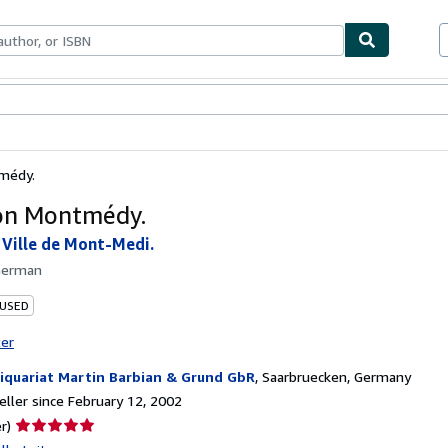
bles
Textbooks
Sellers
Start Selling
médy.
on Montmédy.
a Ville de Mont-Medi.
German
 USED
ter
iquariat Martin Barbian & Grund GbR
,
Saarbruecken, Germany
ller since February 12, 2002
Seller
r)
rating