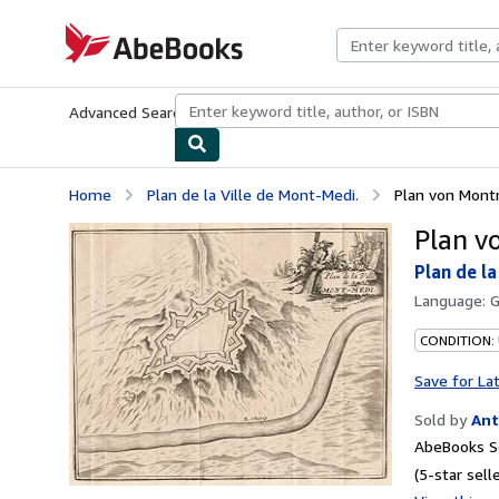
Skip to main content
AbeBooks.com
Advanced Search
Browse Collections
Rare Books
Art & Collecti
Home
Plan de la Ville de Mont-Medi.
Plan von Mont
Plan v
Plan de l
Language:
CONDITION:
Save for La
Sold by
Ant
AbeBooks Se
(5-star selle