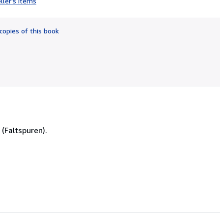
ller's items
5
out
of
copies of this book
5
stars
(Faltspuren).