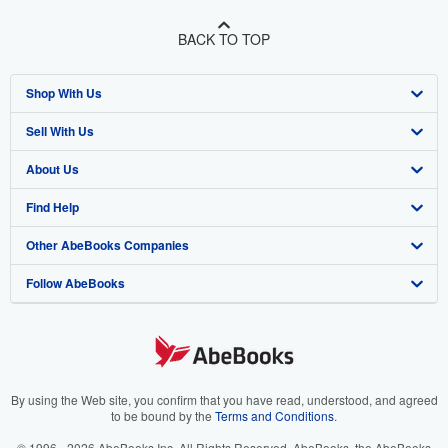
BACK TO TOP
Shop With Us
Sell With Us
Advanced Search
About Us
Browse Collections
Start Selling
Find Help
My Account
Join Our Affiliate Program
About AbeBooks
Other AbeBooks Companies
My Orders
Book Buyback
Media
Help
Follow AbeBooks
View Basket
Refer a seller
Careers
Customer Support
AbeBooks.co.uk
Forums
AbeBooks.de
Privacy Policy
AbeBooks.fr
Your Ads Privacy Choices
AbeBooks.it
By using the Web site, you confirm that you have read, understood, and agreed
to be bound by the
Terms and Conditions
.
Designated Agent
AbeBooks Aus/NZ
© 1996 - 2026 AbeBooks Inc. All Rights Reserved. AbeBooks, the AbeBooks