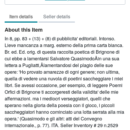
3
out
Item details
Seller details
of
5
About this Item
stars
In 8, pp. 83 + (13) + (8) di pubblicita' editoriali. Intonso.
Lieve mancanza a marg. esterno della prima carta bianca.
Br. ed. Ed. orig. di questa raccolta poetica di Brignone di
cui ebbe a lamentarsi Salvatore QuasimodoÂin una sua
lettera a Pugliatti,Âlamentandosi del plagio delle sue
opere: 'Ho provato amarezze di ogni genere; non ultima,
quella di vedere una nuvola di poetini saccheggiare i miei
libri. Se avessi occasione, per esempio, di leggere Poemi
Orfici di Brignone ti accorgeresti della validita' delle mie
affermazioni. ma i mediocri verseggiatori, quelli che
sperano nella gloria della poesia con il gioco, i piccoli
saccheggiatori hanno cominciato una lotta serrata alla mia
opera.' (Quasimodo e gli altri: atti del Convegno
internazionale., p. 77). ITA.
Seller Inventory # 29 n.2529