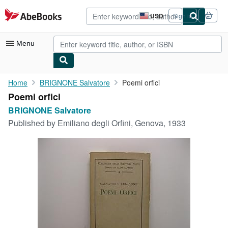
Skip to main content
AbeBooks.com
USD
Sign in
Site
shopping
preferences
Menu
My Account
Home
BRIGNONE Salvatore
Poemi orfici
Poemi orfici
My Purchases
BRIGNONE Salvatore
Advanced Search
Published by
Emiliano degli Orfini, Genova, 1933
Browse Collections
Rare Books
Art & Collectibles
Textbooks
Sellers
Start Selling