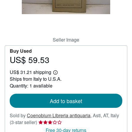
Help
CLOSE
Seller Image
Buy Used
US$ 59.53
Price
US$
US$ 31.21 shipping
59.53
Learn
Ships from Italy to U.S.A.
more
about
Quantity: 1 available
shipping
rates
Add to basket
Sold by
Coenobium Libreria antiquaria
,
Asti, AT, Italy
Seller
(3-star seller)
rating
Free 30-day returns