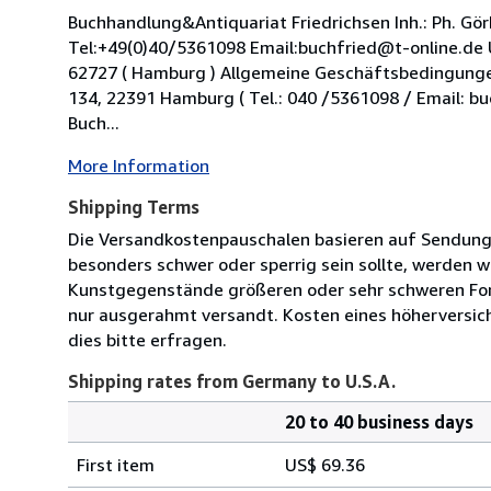
Buchhandlung&Antiquariat Friedrichsen Inh.: Ph. 
Tel:+49(0)40/5361098 Email:buchfried@t-online.de
62727 ( Hamburg ) Allgemeine Geschäftsbedingungen
134, 22391 Hamburg ( Tel.: 040 /5361098 / Email: b
Buch...
More Information
Shipping Terms
Die Versandkostenpauschalen basieren auf Sendungen
besonders schwer oder sperrig sein sollte, werden w
Kunstgegenstände größeren oder sehr schweren Form
nur ausgerahmt versandt. Kosten eines höherversic
dies bitte erfragen.
Shipping rates from Germany to U.S.A.
20 to 40 business days
Order
Shipping
quantity
First item
US$ 69.36
rates