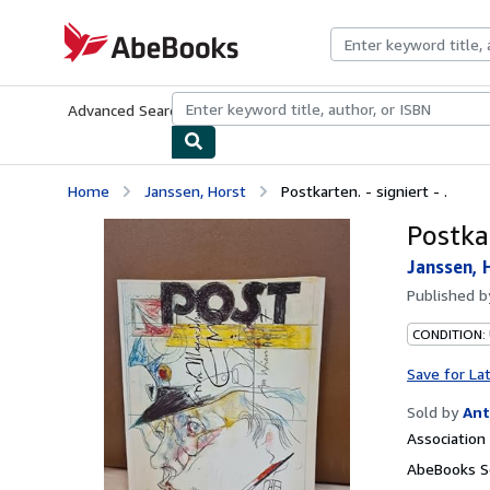
Skip to main content
AbeBooks.com
Advanced Search
Browse Collections
Rare Books
Art & Collecti
Home
Janssen, Horst
Postkarten. - signiert - .
Postkar
Janssen, 
Published 
CONDITION:
Save for La
Sold by
Ant
Associatio
AbeBooks Se