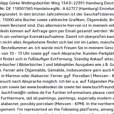
hilipp Görke Wellingsbüttler Weg 134 D-22391 Hamburg Deuts
Nr: DE 118501565 HandelsregNr.: A 62727 (Hamburg) Einzelu
egründet. In den letzten Jahrzehnten ist der Geschäftsberei
a. 15000 alte Bücher sowie zahlreiche Grafiken, Ölgemälde, B
nem Bestand sind. Das allermeiste hiervon ist in meinem on
rtikeln können auf Anfrage gern per Email gesandt werden. W
ch um vorherige Kontaktaufnahme. Damit ich überprüfen kann
n nicht alles Angebotene findet sich bei mir im Laden, manch
er Bestellummer an. Ich würde mich freuen Sie in meinem Ges
 von 10 - 13 Uhr sowie ggf. nach Absprache. Kunden-Parkplät
findet sich in fußläufiger Entfernung. Ständig Ankauf alter,
erbücher ( Bilderbücher ) und bibliophiler Ausgaben wie z.B. 
e. Ferner alte Ölgemälde, Gemälde, insbesondere gern auch
in Marmor oder Alabaster. Ferner ggf. Porzellan ( Meissen - K
uch nach Absprache möglich. Ich bin u.a. auf folgenden Pla
om sowie bei www.booklooker.de sowie bei www.buchfreund
: buchfried@t-online.de For further informations please con
 Furthermore, old oil paintings, paintings, especially modern
alabaster, possibly porcelain (Meissen - KPM). In the northern
angement. I'm represented on the following platforms, among