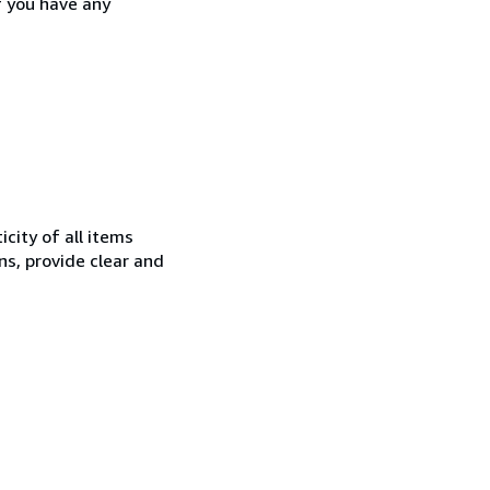
 you have any
city of all items
ns, provide clear and