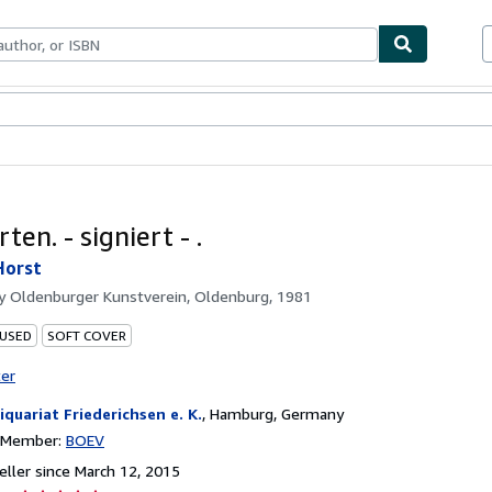
bles
Textbooks
Sellers
Start Selling
ten. - signiert - .
Horst
by
Oldenburger Kunstverein, Oldenburg, 1981
 USED
SOFT COVER
ter
iquariat Friederichsen e. K.
,
Hamburg, Germany
n Member:
BOEV
ller since March 12, 2015