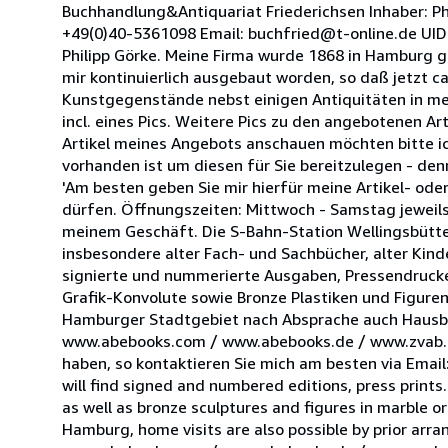
Buchhandlung&Antiquariat Friederichsen Inhaber: P
+49(0)40-5361098 Email: buchfried@t-online.de UID
Philipp Görke. Meine Firma wurde 1868 in Hamburg g
mir kontinuierlich ausgebaut worden, so daß jetzt c
Kunstgegenstände nebst einigen Antiquitäten in mei
incl. eines Pics. Weitere Pics zu den angebotenen A
Artikel meines Angebots anschauen möchten bitte i
vorhanden ist um diesen für Sie bereitzulegen - den
'Am besten geben Sie mir hierfür meine Artikel- od
dürfen. Öffnungszeiten: Mittwoch - Samstag jeweils
meinem Geschäft. Die S-Bahn-Station Wellingsbüttel 
insbesondere alter Fach- und Sachbücher, alter Kind
signierte und nummerierte Ausgaben, Pressendruck
Grafik-Konvolute sowie Bronze Plastiken und Figuren 
Hamburger Stadtgebiet nach Absprache auch Hausbes
www.abebooks.com / www.abebooks.de / www.zvab.c
haben, so kontaktieren Sie mich am besten via Email
will find signed and numbered editions, press prints.
as well as bronze sculptures and figures in marble or 
Hamburg, home visits are also possible by prior arr