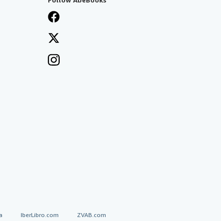
a
IberLibro.com
ZVAB.com