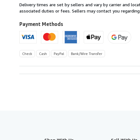
from
Delivery times are set by sellers and vary by carrier and lo
Germany
associated duties or fees. Sellers may contact you regarding
to
U.S.A.
Payment Methods
Check
Cash
PayPal
Bank/Wire Transfer
Shop With Us
Sell With Us