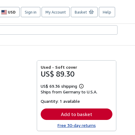
USD
Sign in
My Account
Basket
Help
Site
shopping
preferences
Used -
Soft cover
US$ 89.30
US$ 69.36 shipping
Learn
Ships from Germany to U.S.A.
more
about
Quantity:
1 available
shipping
rates
Add to basket
Free 30-day returns