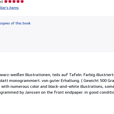
Seller
r)
rating
ller's items
5
out
of
copies of this book
5
stars
arz-weißen Illustrationen, teils auf Tafeln. Farbig illustriert
blatt monogrammiert. von guter Erhaltung. ( Gewicht 500 Gra
s with numerous color and black-and-white illustrations, some
onogrammed by Janssen on the front endpaper. in good conditio