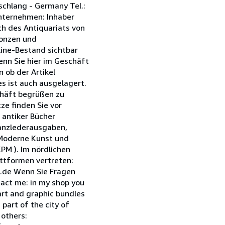
chlang - Germany Tel.:
nternehmen: Inhaber
ch des Antiquariats von
ronzen und
line-Bestand sichtbar
enn Sie hier im Geschäft
 ob der Artikel
es ist auch ausgelagert.
chäft begrüßen zu
ze finden Sie vor
 antiker Bücher
Ganzlederausgaben,
 Moderne Kunst und
PM ). Im nördlichen
ttformen vertreten:
.de Wenn Sie Fragen
tact me: in my shop you
 art and graphic bundles
 part of the city of
 others: