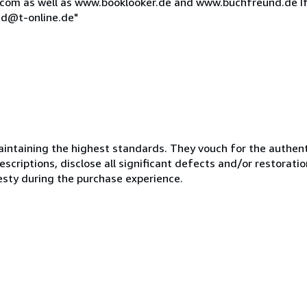
om as well as www.booklooker.de and www.buchfreund.de If
ied@t-online.de"
ntaining the highest standards. They vouch for the authenti
scriptions, disclose all significant defects and/or restoratio
esty during the purchase experience.