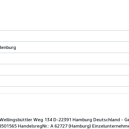
denburg
rke Wellingsbüttler Weg 134 D-22391 Hamburg Deutschland - G
8501565 HandelsregNr.: A 62727 (Hamburg) Einzelunternehmen