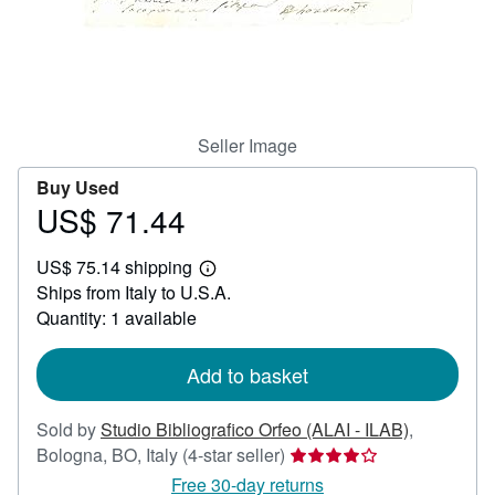
Start Selling
Help
CLOSE
Seller Image
Buy Used
US$ 71.44
Price
US$
US$ 75.14 shipping
71.44
Learn
Ships from Italy to U.S.A.
more
about
Quantity: 1 available
shipping
rates
Add to basket
Sold by
Studio Bibliografico Orfeo (ALAI - ILAB)
,
Seller
Bologna, BO, Italy
(4-star seller)
rating
Free 30-day returns