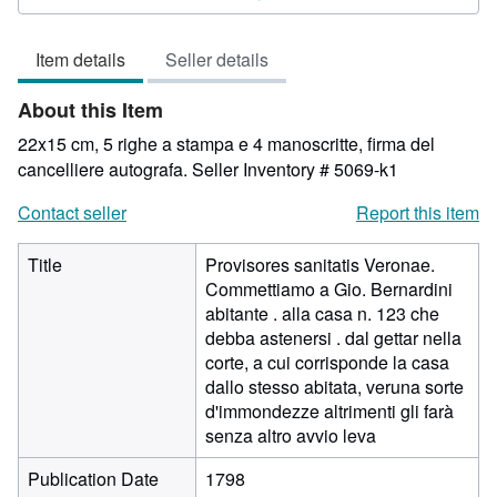
4
out
Item details
Seller details
of
5
About this Item
stars
22x15 cm, 5 righe a stampa e 4 manoscritte, firma del
cancelliere autografa.
Seller Inventory # 5069-k1
Contact seller
Report this item
Title
Provisores sanitatis Veronae.
Commettiamo a Gio. Bernardini
abitante . alla casa n. 123 che
debba astenersi . dal gettar nella
corte, a cui corrisponde la casa
dallo stesso abitata, veruna sorte
d'immondezze altrimenti gli farà
senza altro avvio leva
Publication Date
1798