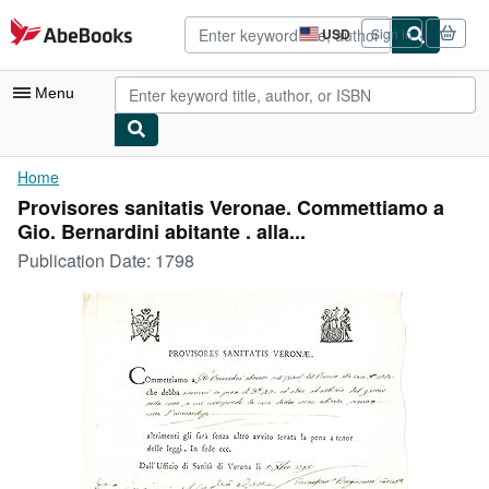
Skip to main content
AbeBooks.com
USD
Sign in
Site
shopping
preferences
Menu
My Account
Home
Provisores sanitatis Veronae. Commettiamo a
My Purchases
Gio. Bernardini abitante . alla...
Sign Off
Publication Date:
1798
Advanced Search
Browse Collections
Rare Books
Art & Collectibles
Textbooks
Sellers