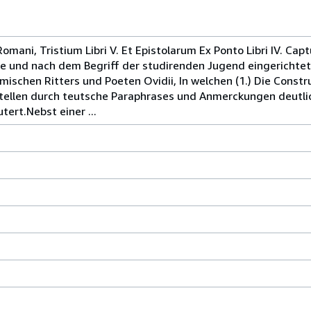
 Romani, Tristium Libri V. Et Epistolarum Ex Ponto Libri IV. Ca
e und nach dem Begriff der studirenden Jugend eingerichtet
ischen Ritters und Poeten Ovidii, In welchen (1.) Die Constr
Stellen durch teutsche Paraphrases und Anmerckungen deutlic
tert.Nebst einer ...