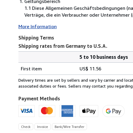
Geltungsbereich
1.1 Diese Allgemeinen Geschäftsbedingungen (nac
Verträge, die ein Verbraucher oder Unternehmer 
More Information
Shipping Terms
Shipping rates from Germany to U.S.A.
5 to 10 business days
Order
Shipping
quantity
First item
US$ 11.56
rates
from
Delivery times are set by sellers and vary by carrier and lo
Germany
associated duties or fees. Sellers may contact you regarding
to
U.S.A.
Payment Methods
Check
Invoice
Bank/Wire Transfer