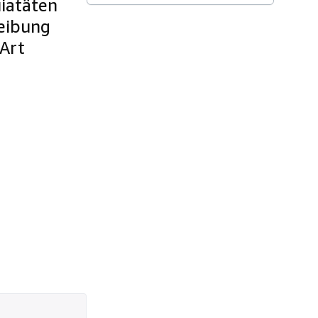
uiatäten
reibung
-Art