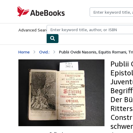
Skip to main content
AbeBooks.com
Advanced Search
Browse Collections
Rare Books
Art & Collecti
Home
Ovid.:
Publii Ovidii Nasonis, Equitis Romani, Tris
Publii 
Episto
Juvent
Begrif
Der Bü
Ritters
Constru
schwer