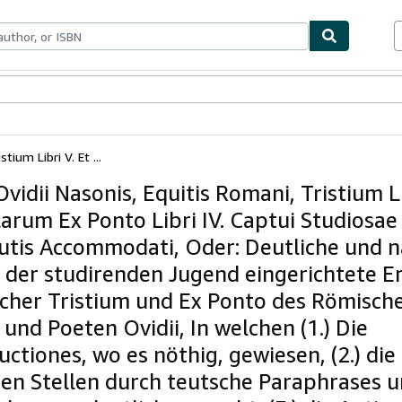
bles
Textbooks
Sellers
Start Selling
tium Libri V. Et ...
Ovidii Nasonis, Equitis Romani, Tristium Li
larum Ex Ponto Libri IV. Captui Studiosae
utis Accommodati, Oder: Deutliche und 
f der studirenden Jugend eingerichtete E
cher Tristium und Ex Ponto des Römisch
 und Poeten Ovidii, In welchen (1.) Die
ctiones, wo es nöthig, gewiesen, (2.) die
en Stellen durch teutsche Paraphrases 