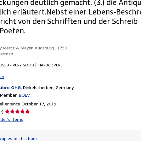
kungen deutlich gemacht, (3.) die Antiq
lich erläutert.Nebst einer Lebens-Besch
richt von den Schrifften und der Schreib
 Poeten.
by
Mertz & Mayer. Augsburg., 1750
German
 USED - VERY GOOD
HARDCOVER
ter
libro OHG
,
Dinkelscherben, Germany
n Member:
BOEV
ller since October 17, 2019
Seller
r)
rating
ller's items
5
out
of
copies of this book