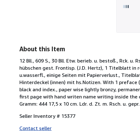
About this Item
12 Bll., 609 S., 30 Bll. Etw. berieb. u. bestoß., Rck. 
hübschen gest. Frontisp. (J.D. Hertz), 1 Titelblatt i
u.wasserfl., einige Seiten mit Papierverlust., Titelbl
Hinterdeckel (innen) mit hs.Notizen. With 1 preface (
black and index., paper wise lightly bronzy, perman
first page with hand writen name writing inside the
Gramm: 444 17,5 x 10 cm. Ldr. d. Zt. m. Rsch. u. gepr
Seller Inventory # 15377
Contact seller