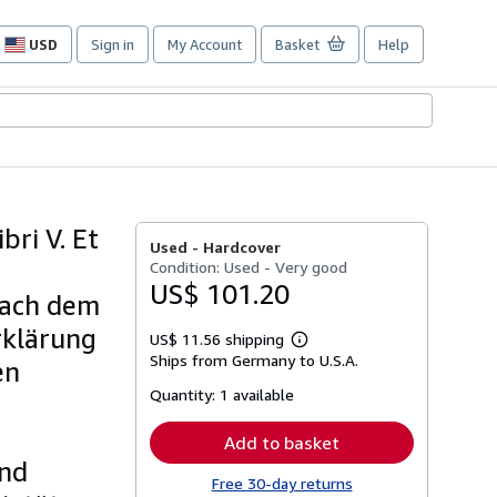
USD
Sign in
My Account
Basket
Help
Site
shopping
preferences
bri V. Et
Used -
Hardcover
Condition: Used - Very good
US$ 101.20
nach dem
rklärung
US$ 11.56 shipping
Learn
Ships from Germany to U.S.A.
more
en
about
Quantity:
1 available
shipping
rates
Add to basket
und
Free 30-day returns