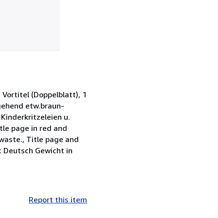
 Vortitel (Doppelblatt), 1
chgehend etw.braun-
 Kinderkritzeleien u.
itle page in red and
waste., Title page and
: Deutsch Gewicht in
Report this item