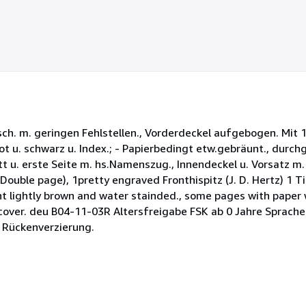
5
stars
u. Rsch. m. geringen Fehlstellen., Vorderdeckel aufgebogen. Mit 1
n rot u. schwarz u. Index.; - Papierbedingt etw.gebräunt., dur
att u. erste Seite m. hs.Namenszug., Innendeckel u. Vorsatz m.
Double page), 1pretty engraved Fronthispitz (J. D. Hertz) 1 T
ent lightly brown and water stainded., some pages with paper 
 cover. deu B04-11-03R Altersfreigabe FSK ab 0 Jahre Sprache
. Rückenverzierung.