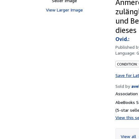
Seller Image
Anmerc
View Larger Image
zuläng
und Be
dieses
Ovid.:
Published 
Language:
CONDITION:
Save for La
Sold by
ave
Associatio
AbeBooks Se
(5-star selle
View this se
View all