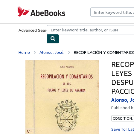
Skip to main content
AbeBooks.com
Advanced Search
Browse Collections
Rare Books
Art & Collecti
Home
Alonso, José.
RECOPILACIÓN Y COMENTARIOS 
RECOP
LEYES
DESPU
PACCIO
Alonso, J
Published 
CONDITION:
Save for La