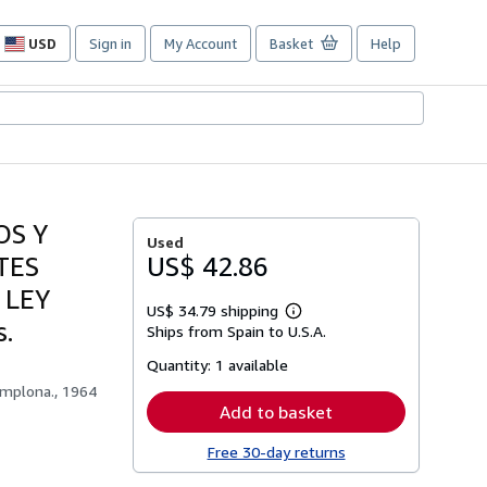
USD
Sign in
My Account
Basket
Help
Site
shopping
preferences
OS Y
Used
TES
US$ 42.86
 LEY
US$ 34.79 shipping
Learn
.
Ships from Spain to U.S.A.
more
about
Quantity:
1 available
shipping
rates
Pamplona., 1964
Add to basket
Free 30-day returns