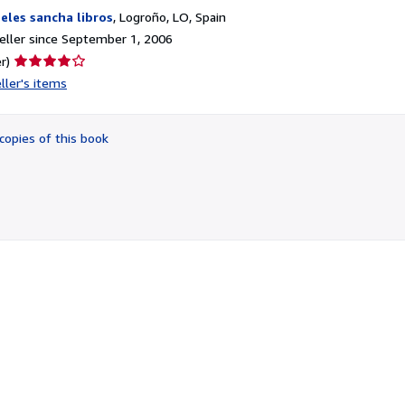
eles sancha libros
,
Logroño, LO, Spain
ller since September 1, 2006
Seller
r)
rating
ller's items
4
out
of
copies of this book
5
stars