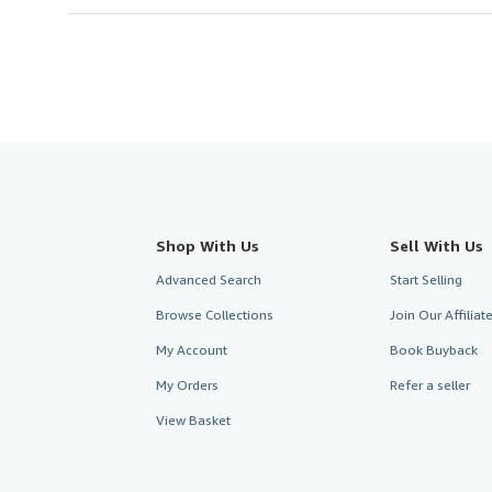
Shop With Us
Sell With Us
Advanced Search
Start Selling
Browse Collections
Join Our Affilia
My Account
Book Buyback
My Orders
Refer a seller
View Basket