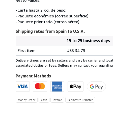
Resto Países:
-Carta hasta 2 Kg. de peso:
-Paquete económico (correo superficie).
-Paquete prioritario (correo aéreo).
Shipping rates from Spain to U.S.A.
15 to 25 business days
Order
Shipping
quantity
First item
US$ 34.79
rates
from
Delivery times are set by sellers and vary by carrier and lo
Spain
associated duties or fees. Sellers may contact you regarding
to
U.S.A.
Payment Methods
Money Order
Cash
Invoice
Bank/Wire Transfer