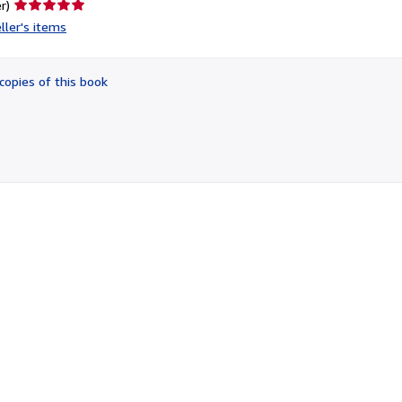
Seller
r)
rating
ller's items
5
out
of
copies of this book
5
stars