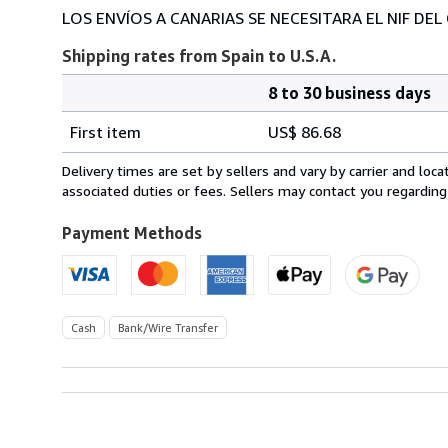
LOS ENVÍOS A CANARIAS SE NECESITARA EL NIF DEL
Shipping rates from Spain to U.S.A.
8 to 30 business days
Order
Shipping
quantity
First item
US$ 86.68
rates
from
Delivery times are set by sellers and vary by carrier and lo
Spain
associated duties or fees. Sellers may contact you regarding
to
U.S.A.
Payment Methods
Cash
Bank/Wire Transfer