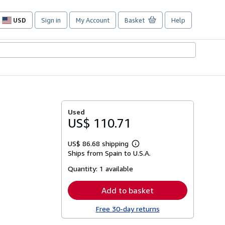
USD
Sign in
My Account
Basket
Help
Site
shopping
preferences
Used
US$ 110.71
US$ 86.68 shipping
Learn
Ships from Spain to U.S.A.
more
about
Quantity:
1 available
shipping
rates
Add to basket
Free 30-day returns