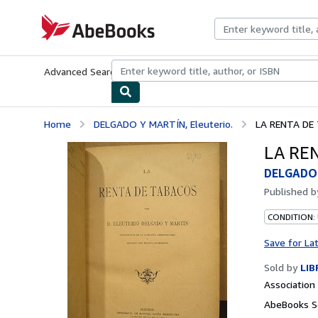
Skip to main content
AbeBooks.com
Advanced Search
Browse Collections
Rare Books
Art & Collecti
Home
DELGADO Y MARTÍN, Eleuterio.
LA RENTA DE
LA RE
DELGADO 
Published 
CONDITION:
Save for La
Sold by
LIB
Associatio
AbeBooks Se