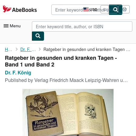
Skip to main content
AbeBooks.com
USD
Sign in
Site
shopping
preferences
Menu
My Account
Home
Dr. F. König
Ratgeber in gesunden und kranken Tagen - Band 1 und Band 2
Ratgeber in gesunden und kranken Tagen -
My Purchases
Band 1 und Band 2
Advanced Search
Dr. F. König
Published by
Verlag Friedrich Maack Leipzig-Wahren um 1930
Browse Collections
Rare Books
Art & Collectibles
Textbooks
Sellers
Start Selling