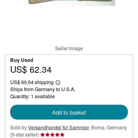
Help
CLOSE
Seller Image
Buy Used
US$ 62.34
Price
US$
US$ 60.54 shipping
62.34
Learn
Ships from Germany to U.S.A.
more
about
Quantity: 1 available
shipping
rates
Add to basket
Sold by
Versandhandel für Sammler
,
Borna, Germany
Seller
(5-star seller)