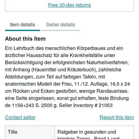
rating
Free 30-day returns
5
out
Item details
Seller details
of
5
About this Item
stars
Ein Lehrbuch des menschlichen Körperbaues und ein
ärztlicher Hausschatz für alle Krankheitsfälle unter
Berücksichtigung der erfolgreichsten Naturheilverfahren,
mit Anhang (Hausmittel und Kräuterbuch), zahlreiche
Abbildungen, zum Teil auf farbigen Tafeln, mit
anatomischen Modell der Frau, 11./12. Auflage, 16,5 x 24
cm Rücken und Ecken gestoßen, wenige Randausrisse,
eine Seite eingerissen, sonst gut erhalten, feste Bindung
de 1156+243 S. 2500 g.
Seller Inventory # 21053
Contact seller
Report this item
Title
Ratgeber in gesunden und
kranken Tagen - Band 1 und