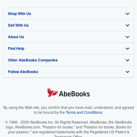
Shop With Us
Sell With Us
Advanced Search
About Us
Browse Collections
Start Selling
Find Help
My Account
Join Our Affiliate Program
About AbeBooks
Other AbeBooks Companies
My Orders
Book Buyback
Media
Help
Follow AbeBooks
View Basket
Refer a seller
Careers
Customer Support
AbeBooks.co.uk
Forums
AbeBooks.de
Privacy Policy
AbeBooks.fr
Your Ads Privacy Choices
AbeBooks.it
By using the Web site, you confirm that you have read, understood, and agreed
to be bound by the
Terms and Conditions
.
Designated Agent
AbeBooks Aus/NZ
© 1996 - 2026 AbeBooks Inc. All Rights Reserved. AbeBooks, the AbeBooks
logo, AbeBooks.com, "Passion for books." and "Passion for books. Books for
Accessibility
AbeBooks.ca
your passion." are registered trademarks with the Registered US Patent &
Trademark Office.