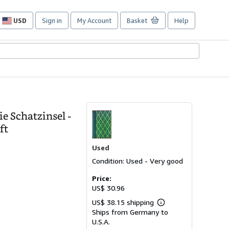
USD
Sign in
My Account
Basket
Help
Site
shopping
preferences
e Schatzinsel -
ft
Used
Condition: Used - Very good
Price:
US$ 30.96
US$ 38.15 shipping
Learn
Ships from Germany to
more
about
U.S.A.
shipping