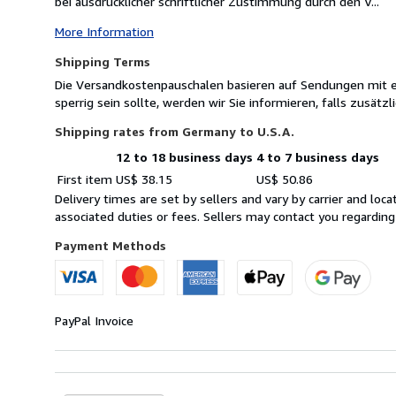
bei ausdrücklicher schriftlicher Zustimmung durch den V...
More Information
Shipping Terms
Die Versandkostenpauschalen basieren auf Sendungen mit ei
sperrig sein sollte, werden wir Sie informieren, falls zusätz
Shipping rates from Germany to U.S.A.
12 to 18 business days
4 to 7 business days
Order
Shipping
First item
US$ 38.15
US$ 50.86
quantity
rates
Delivery times are set by sellers and vary by carrier and lo
from
associated duties or fees. Sellers may contact you regarding
Germany
to
Payment Methods
U.S.A.
PayPal
Invoice