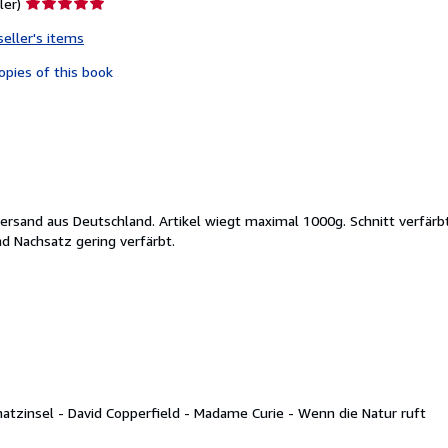
Seller
ler)
rating
seller's items
5
out
opies of this book
of
5
stars
and aus Deutschland. Artikel wiegt maximal 1000g. Schnitt verfärbt.
d Nachsatz gering verfärbt.
hatzinsel - David Copperfield - Madame Curie - Wenn die Natur ruft