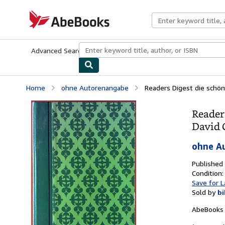
Skip to main content
AbeBooks.com
Advanced Search
Browse Collections
Rare Books
Art & Collecti
Home
ohne Autorenangabe
Readers Digest die schöns
Readers
David 
ohne A
Published
Condition:
Save for L
Sold by
bi
AbeBooks 