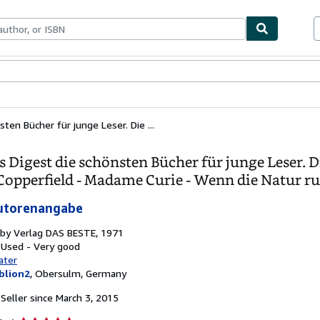
bles
Textbooks
Sellers
Start Selling
ten Bücher für junge Leser. Die ...
 Digest die schönsten Bücher für junge Leser. Di
Copperfield - Madame Curie - Wenn die Natur ru
utorenangabe
 by
Verlag DAS BESTE, 1971
 Used - Very good
ater
blion2
,
Obersulm, Germany
Seller since March 3, 2015