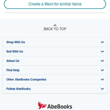
Create a Want for similar items
BACK TO TOP
Shop With Us
Sell With Us
Advanced Search
About Us
Browse Collections
Start Selling
Find Help
My Account
Join Our Affiliate Program
About AbeBooks
Other AbeBooks Companies
My Orders
Book Buyback
Media
Help
Follow AbeBooks
View Basket
Refer a seller
Careers
Customer Support
AbeBooks.co.uk
Forums
AbeBooks.de
Privacy Policy
AbeBooks.fr