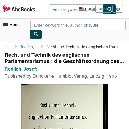
Skip to main content
AbeBooks.com
USD
Sign in
Site
shopping
preferences
Menu
My Account
Home
Redlich, Josef:
Recht und Technik des englischen Parlamentarismus : die ...
Recht und Technik des englischen
My Purchases
Parlamentarismus : die Geschäftsordnung des...
Advanced Search
Redlich, Josef:
Published by
Duncker & Humblot Verlag, Leipzig, 1905
Browse Collections
Rare Books
Art & Collectibles
Textbooks
Sellers
Start Selling