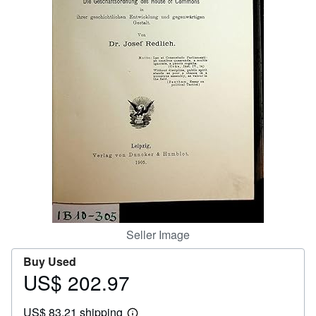
Help
CLOSE
Seller Image
Buy Used
US$ 202.97
Price
US$
US$ 83.21 shipping
202.97