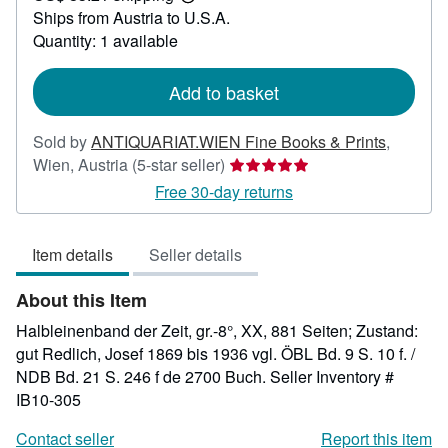
Learn
Ships from Austria to U.S.A.
more
about
Quantity: 1 available
shipping
rates
Add to basket
Sold by
ANTIQUARIAT.WIEN Fine Books & Prints
,
Seller
Wien, Austria
(5-star seller)
rating
Free 30-day returns
5
out
Item details
Seller details
of
5
About this Item
stars
Halbleinenband der Zeit, gr.-8°, XX, 881 Seiten; Zustand:
gut Redlich, Josef 1869 bis 1936 vgl. ÖBL Bd. 9 S. 10 f. /
NDB Bd. 21 S. 246 f de 2700 Buch.
Seller Inventory #
IB10-305
Contact seller
Report this item