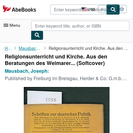
Skip to main content
AbeBooks.com
USD
Sign in
Site
shopping
preferences
Menu
My Account
Home
Mausbach, Joseph:
Religionsunterricht und Kirche. Aus den Beratungen des Weimarer ...
Religionsunterricht und Kirche. Aus den
My Purchases
Beratungen des Weimarer... (Softcover)
Advanced Search
Mausbach, Joseph:
Published by
Freiburg im Breisgau, Herder & Co. G.m.b.H. Verlagsbuchhandlung, 1922
Browse Collections
Rare Books
Art & Collectibles
Textbooks
Sellers
Start Selling