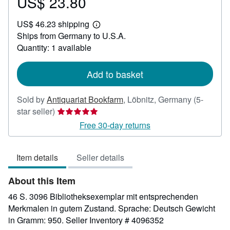
US$ 23.80
Price
US$
US$ 46.23 shipping
23.80
Learn
Ships from Germany to U.S.A.
more
about
Quantity: 1 available
shipping
rates
Add to basket
Sold by
Antiquariat Bookfarm
,
Löbnitz, Germany
(5-
Seller
star seller)
rating
Free 30-day returns
5
out
Item details
Seller details
of
5
About this Item
stars
46 S. 3096 Bibliotheksexemplar mit entsprechenden
Merkmalen in gutem Zustand. Sprache: Deutsch Gewicht
in Gramm: 950.
Seller Inventory # 4096352