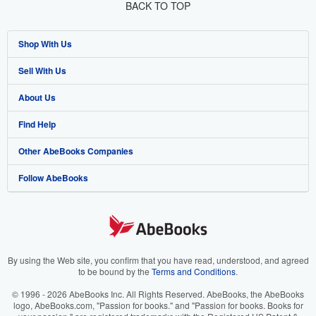
BACK TO TOP
Shop With Us
Sell With Us
Advanced Search
About Us
Browse Collections
Start Selling
Find Help
My Account
Join Our Affiliate Program
About AbeBooks
Other AbeBooks Companies
My Orders
Book Buyback
Media
Help
Follow AbeBooks
View Basket
Refer a seller
Careers
Customer Support
AbeBooks.co.uk
Forums
AbeBooks.de
Privacy Policy
AbeBooks.fr
Your Ads Privacy Choices
AbeBooks.it
By using the Web site, you confirm that you have read, understood, and agreed
to be bound by the
Terms and Conditions
.
Designated Agent
AbeBooks Aus/NZ
© 1996 - 2026 AbeBooks Inc. All Rights Reserved. AbeBooks, the AbeBooks
logo, AbeBooks.com, "Passion for books." and "Passion for books. Books for
Accessibility
AbeBooks.ca