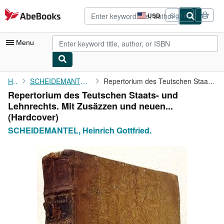
Skip to main content
AbeBooks.com
USD
Sign in
Site
shopping
preferences
Menu
My Account
Home
SCHEIDEMANTEL, Heinrich Gottfried.
Repertorium des Teutschen Staats- und Lehnrechts. Mit Zusäzzen ...
Repertorium des Teutschen Staats- und
My Purchases
Lehnrechts. Mit Zusäzzen und neuen...
Sign Off
(Hardcover)
SCHEIDEMANTEL, Heinrich Gottfried.
Advanced Search
Browse Collections
Rare Books
Art & Collectibles
Textbooks
Sellers