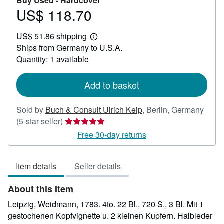
Buy Used -
Hardcover
US$ 118.70
Price
US$
US$ 51.86 shipping
118.70
Learn
Ships from Germany to U.S.A.
more
about
Quantity: 1 available
shipping
rates
Add to basket
Sold by
Buch & Consult Ulrich Keip
,
Berlin, Germany
Seller
(5-star seller)
rating
Free 30-day returns
5
out
Item details
Seller details
of
5
About this Item
stars
Leipzig, Weidmann, 1783. 4to. 22 Bl., 720 S., 3 Bl. Mit 1
gestochenen Kopfvignette u. 2 kleinen Kupfern. Halbleder