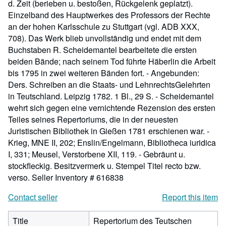
d. Zeit (berieben u. bestoßen, Rückgelenk geplatzt).
Einzelband des Hauptwerkes des Professors der Rechte
an der hohen Karlsschule zu Stuttgart (vgl. ADB XXX,
708). Das Werk blieb unvollständig und endet mit dem
Buchstaben R. Scheidemantel bearbeitete die ersten
beiden Bände; nach seinem Tod führte Häberlin die Arbeit
bis 1795 in zwei weiteren Bänden fort. - Angebunden:
Ders. Schreiben an die Staats- und LehnrechtsGelehrten
in Teutschland. Leipzig 1782. 1 Bl., 29 S. - Scheidemantel
wehrt sich gegen eine vernichtende Rezension des ersten
Teiles seines Repertoriums, die in der neuesten
Juristischen Bibliothek in Gießen 1781 erschienen war. -
Krieg, MNE II, 202; Enslin/Engelmann, Bibliotheca iuridica
I, 331; Meusel, Verstorbene XII, 119. - Gebräunt u.
stockfleckig. Besitzvermerk u. Stempel Titel recto bzw.
verso.
Seller Inventory # 616838
Contact seller
Report this item
Title
Repertorium des Teutschen