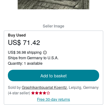
Help
CLOSE
Seller Image
Buy Used
US$ 71.42
Price
US$
US$ 36.98 shipping
71.42
Learn
Ships from Germany to U.S.A.
more
about
Quantity: 1 available
shipping
rates
Add to basket
Sold by
Graphikantiquariat Koenitz
,
Leipzig, Germany
Seller
(4-star seller)
rating
Free 30-day returns
4