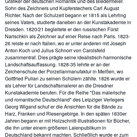
Grafiker der deutschen Romantik und des Biedermeier.
Sohn des Zeichners und Kupferstechers Carl August
Richter. Nach der Schulzeit begann er 1815 als Lehrling
seines Vaters, studierte daneben an der Kunstakademie in
Dresden. 1820/21 begleitete er den russischen Fürst
Narischkin als Zeichner auf einer Reise nach Paris. 1823-
26 reiste er nach Italien, wo er unter anderen mit Joseph
Anton Koch und Julius Schnorr von Carolsfeld
zusammentraf. Dies prägte seine idealistisch-harmonische
Landschaftsauffassung. 1828-35 lehrte er an der
Zeichenschule der Porzellanmanufaktur in Meißen, wo
Gottfried Pulian zu seinen Schülern zählte. 1826 wurde er
als Lehrer für Landschaftsmalerei an die Dresdner
Kunstakademie berufen. Für die Reihe "Das malerische
und romantische Deutschland" des Leipziger Verlegers
Georg Wigand schuf er die Ansichten für die Bände zu
Harz, Franken und Riesengebirge. In den späten 1830er
Jahren begann er mit Holzschnitt-Illustrationen für Bücher,
die ihn unter einem größeren Laienpublikum in
Deutschland bekannt machten. Schließlich wurde er zum