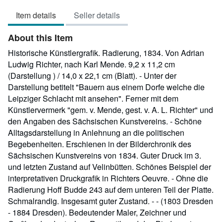
out
Item details
Seller details
of
5
About this Item
stars
Historische Künstlergrafik. Radierung, 1834. Von Adrian
Ludwig Richter, nach Karl Mende. 9,2 x 11,2 cm
(Darstellung ) / 14,0 x 22,1 cm (Blatt). - Unter der
Darstellung betitelt "Bauern aus einem Dorfe welche die
Leipziger Schlacht mit ansehen". Ferner mit dem
Künstlervermerk "gem. v. Mende, gest. v. A. L. Richter" und
den Angaben des Sächsischen Kunstvereins. - Schöne
Alltagsdarstellung in Anlehnung an die politischen
Begebenheiten. Erschienen in der Bilderchronik des
Sächsischen Kunstvereins von 1834. Guter Druck im 3.
und letzten Zustand auf Velinbütten. Schönes Beispiel der
interpretativen Druckgrafik in Richters Oeuvre. - Ohne die
Radierung Hoff Budde 243 auf dem unteren Teil der Platte.
Schmalrandig. Insgesamt guter Zustand. - - (1803 Dresden
- 1884 Dresden). Bedeutender Maler, Zeichner und