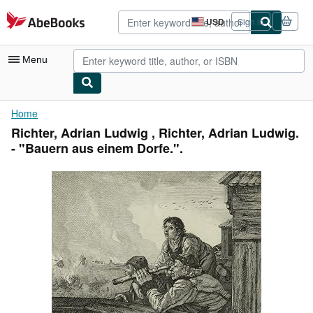
Skip to main content
AbeBooks.com
USD
Sign in
Site
shopping
preferences
Menu
My Account
Home
Richter, Adrian Ludwig , Richter, Adrian Ludwig.
My Purchases
- "Bauern aus einem Dorfe.".
Advanced Search
Browse Collections
Rare Books
Art & Collectibles
Textbooks
Sellers
Start Selling