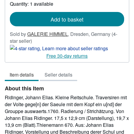
Quantity: 1 available
about
shipping
rates
Add to basket
Sold by
GALERIE HIMMEL
,
Dresden, Germany
(4-
Seller
star seller)
rating
4
Free 30-day returns
out
of
Item details
Seller details
5
stars
About this Item
Ridinger, Johann Elias. Kleine Reitschule. Traversiren mit
der Volte gege[n] der Saeule mit dem Kopf ein u[nd] der
Grouppe auswaerts.1760. Radierung / Strichätzung. Von
Johann Elias Ridinger. 17,5 x 12,9 cm (Darstellung), 19,7 x
13,9 cm (Blatt).Thienemann 670. Aus: Johann Elias
Ridinger, Vorstellung und Beschreibung derer Schul und