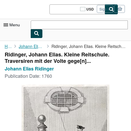
Skip to main content
AbeBooks.com
USD
Sign in
Site
shopping
preferences
Menu
My Account
Home
Johann Elias Ridinger
Ridinger, Johann Elias. Kleine Reitschule. Traversiren mit der ...
Ridinger, Johann Elias. Kleine Reitschule.
My Purchases
Traversiren mit der Volte gege[n]...
Sign Off
Johann Elias Ridinger
Publication Date:
1760
Advanced Search
Browse Collections
Rare Books
Art & Collectibles
Textbooks
Sellers