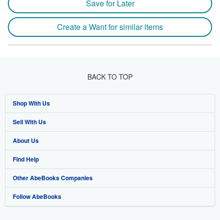
Save for Later
Create a Want for similar items
BACK TO TOP
Shop With Us
Sell With Us
Advanced Search
About Us
Browse Collections
Start Selling
Find Help
My Account
Join Our Affiliate Program
About AbeBooks
Other AbeBooks Companies
My Orders
Book Buyback
Media
Help
Follow AbeBooks
View Basket
Refer a seller
Careers
Customer Support
AbeBooks.co.uk
Forums
AbeBooks.de