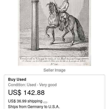
Start Selling
Help
CLOSE
Seller Image
Buy Used
Condition: Used - Very good
US$ 142.88
Price
US$
US$ 36.99 shipping
142.88
Learn
Ships from Germany to U.S.A.
more