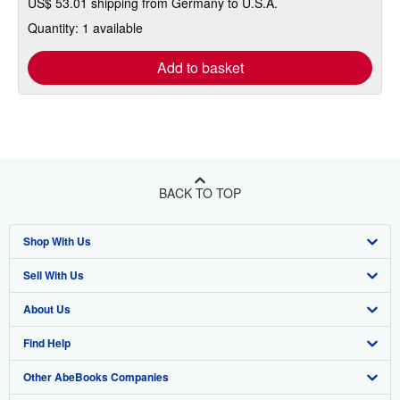
US$ 53.01 shipping from Germany to U.S.A.
Quantity: 1 available
Add to basket
BACK TO TOP
Shop With Us
Sell With Us
Advanced Search
About Us
Browse Collections
Start Selling
Find Help
My Account
Join Our Affiliate Program
About AbeBooks
Other AbeBooks Companies
My Orders
Book Buyback
Media
Help