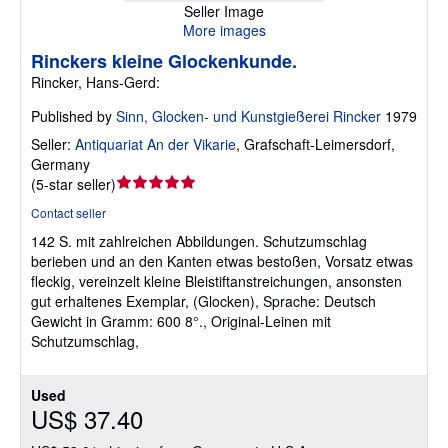
Seller Image
More images
Rinckers kleine Glockenkunde.
Rincker, Hans-Gerd:
Published by
Sinn, Glocken- und Kunstgießerei Rincker
1979
Seller:
Antiquariat An der Vikarie
,
Grafschaft-Leimersdorf,
Germany
Seller
(
5-star seller
)
rating
Contact seller
5
142 S. mit zahlreichen Abbildungen. Schutzumschlag
out
berieben und an den Kanten etwas bestoßen, Vorsatz etwas
of
fleckig, vereinzelt kleine Bleistiftanstreichungen, ansonsten
5
gut erhaltenes Exemplar, (Glocken), Sprache: Deutsch
stars
Gewicht in Gramm: 600 8°., Original-Leinen mit
Schutzumschlag,
Used
US$ 37.40