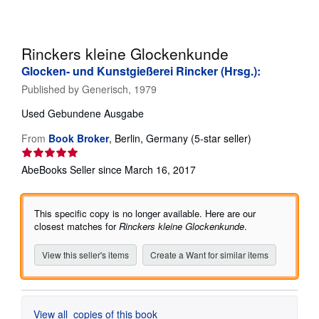
Help
CLOSE
Rinckers kleine Glockenkunde
Glocken- und Kunstgießerei Rincker (Hrsg.):
Published by
Generisch, 1979
Used
Gebundene Ausgabe
Seller
From
Book Broker
,
Berlin, Germany
(5-star seller)
rating
5
AbeBooks Seller since March 16, 2017
out
of
5
This specific copy is no longer available. Here are our
stars
closest matches for
Rinckers kleine Glockenkunde
.
View this seller's items
Create a Want for similar items
View all
copies of this book