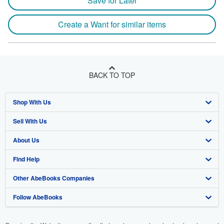
Save for Later
Create a Want for similar items
BACK TO TOP
Shop With Us
Sell With Us
Advanced Search
About Us
Browse Collections
Start Selling
Find Help
My Account
Join Our Affiliate Program
About AbeBooks
Other AbeBooks Companies
My Orders
Book Buyback
Media
Help
Follow AbeBooks
View Basket
Refer a seller
Careers
Customer Support
AbeBooks.co.uk
Forums
AbeBooks.de