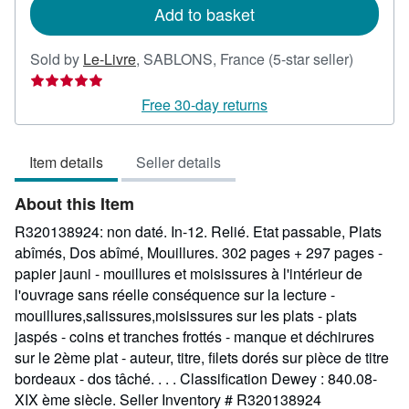
Add to basket
Seller
Sold by
Le-Livre
,
SABLONS, France
(5-star seller)
rating
5
Free 30-day returns
out
of
Item details
Seller details
5
stars
About this Item
R320138924: non daté. In-12. Relié. Etat passable, Plats
abîmés, Dos abîmé, Mouillures. 302 pages + 297 pages -
papier jauni - mouillures et moisissures à l'intérieur de
l'ouvrage sans réelle conséquence sur la lecture -
mouillures,salissures,moisissures sur les plats - plats
jaspés - coins et tranches frottés - manque et déchirures
sur le 2ème plat - auteur, titre, filets dorés sur pièce de titre
bordeaux - dos tâché. . . . Classification Dewey : 840.08-
XIX ème siècle.
Seller Inventory # R320138924