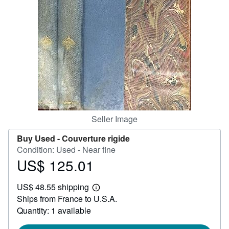
Help
CLOSE
Seller Image
Buy Used -
Couverture rigide
Condition: Used - Near fine
US$ 125.01
Price
US$
US$ 48.55 shipping
125.01
Learn
Ships from France to U.S.A.
more
about
Quantity: 1 available
shipping
rates