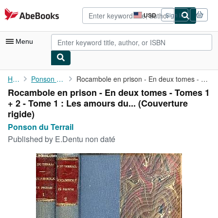
Skip to main content
AbeBooks.com
USD
Sign in
Site
shopping
preferences
Menu
My Account
Home
Ponson du Terrail
Rocambole en prison - En deux tomes - Tomes 1 + 2 - Tome 1 : Les...
Rocambole en prison - En deux tomes - Tomes 1
My Purchases
+ 2 - Tome 1 : Les amours du... (Couverture
Advanced Search
rigide)
Ponson du Terrail
Browse Collections
Published by
E.Dentu non daté
Rare Books
Art & Collectibles
Textbooks
Sellers
Start Selling