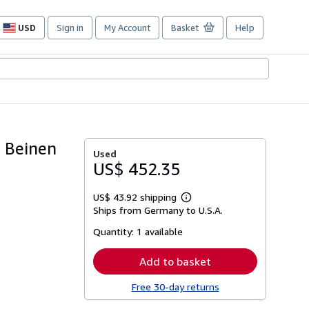
USD
Sign in
My Account
Basket
Help
Site
shopping
preferences
n Beinen
Used
US$ 452.35
US$ 43.92 shipping
Learn
Ships from Germany to U.S.A.
more
about
Quantity:
1 available
shipping
rates
Add to basket
Free 30-day returns