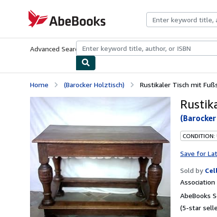
Skip to main content
AbeBooks.com
Advanced Search
Browse Collections
Rare Books
Art & Collecti
Home
(Barocker Holztisch)
Rustikaler Tisch mit Fu
Rustik
(Barocker
CONDITION:
Save for La
Sold by
Cel
Associatio
AbeBooks Se
(5-star selle