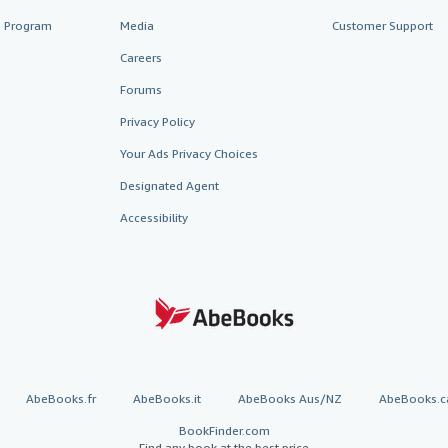
te Program
Media
Customer Support
Careers
Forums
Privacy Policy
Your Ads Privacy Choices
Designated Agent
Accessibility
AbeBooks.fr
AbeBooks.it
AbeBooks Aus/NZ
AbeBooks.c
BookFinder.com
Find any book at the best price