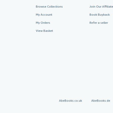
Browse Collections
Join Our Affilia
My Account
Book Buyback
My Orders
Refer a seller
View Basket
AbeBooks.co.uk
AbeBooks.de