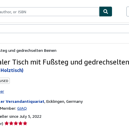
bles
Textbooks
Sellers
Start Selling
ßsteg und gedrechselten Beinen
aler Tisch mit Fußsteg und gedrechselte
 Holztisch)
 USED
ter
ler Versandantiquariat
,
Eicklingen, Germany
n Member:
GIAQ
ller since July 5, 2022
Seller
r)
rating