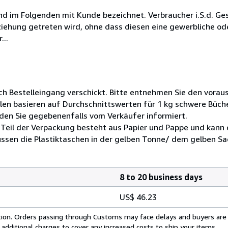
sind im Folgenden mit Kunde bezeichnet. Verbraucher i.S.d. 
ziehung getreten wird, ohne dass diesen eine gewerbliche od
...
ch Bestelleingang verschickt. Bitte entnehmen Sie den voraus
len basieren auf Durchschnittswerten für 1 kg schwere Büch
den Sie gegebenenfalls vom Verkäufer informiert.
Teil der Verpackung besteht aus Papier und Pappe und kann 
ssen die Plastiktaschen in der gelben Tonne/ dem gelben Sa
8 to 20 business days
US$ 46.23
cation. Orders passing through Customs may face delays and buyers are
 additional charges to cover any increased costs to ship your items.