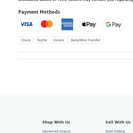
to
U.S.A.
Payment Methods
Check
PayPal
Invoice
Bank/Wire Transfer
Shop With Us
Sell With Us
Advanced Search
Start Selling