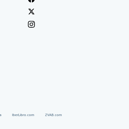
a
IberLibro.com
ZVAB.com