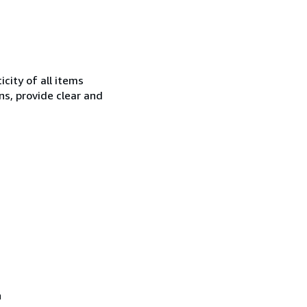
city of all items
ns, provide clear and
n