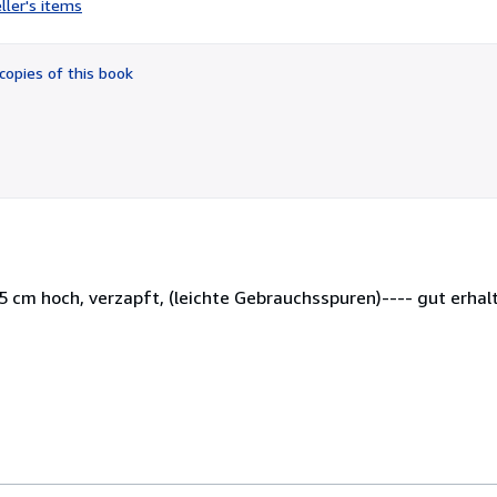
ller's items
5
out
of
copies of this book
5
stars
,5 cm hoch, verzapft, (leichte Gebrauchsspuren)---- gut erha