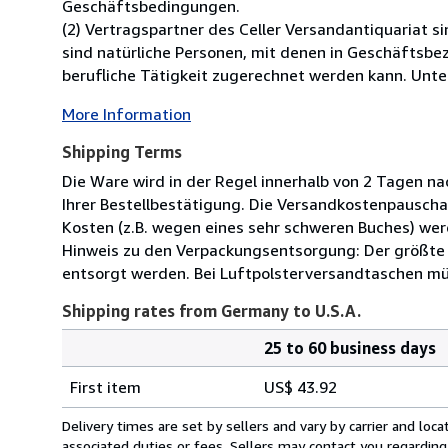
Geschäftsbedingungen.
(2) Vertragspartner des Celler Versandantiquariat 
sind natürliche Personen, mit denen in Geschäftsbe
berufliche Tätigkeit zugerechnet werden kann. Unter
More Information
Shipping Terms
Die Ware wird in der Regel innerhalb von 2 Tagen na
Ihrer Bestellbestätigung. Die Versandkostenpauscha
Kosten (z.B. wegen eines sehr schweren Buches) wer
Hinweis zu den Verpackungsentsorgung: Der größte 
entsorgt werden. Bei Luftpolsterversandtaschen mü
Shipping rates from Germany to U.S.A.
25 to 60 business days
Order
Shipping
quantity
First item
US$ 43.92
rates
from
Delivery times are set by sellers and vary by carrier and lo
Germany
associated duties or fees. Sellers may contact you regarding