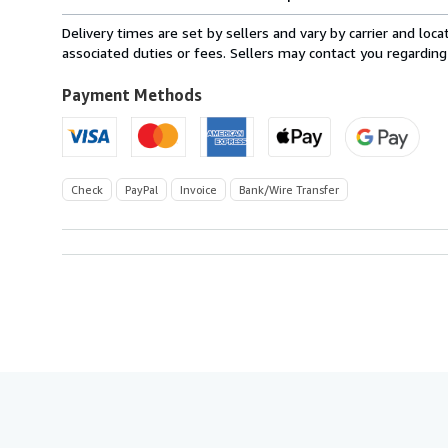
rates
from
Delivery times are set by sellers and vary by carrier and lo
Germany
associated duties or fees. Sellers may contact you regarding
to
U.S.A.
Payment Methods
Check
PayPal
Invoice
Bank/Wire Transfer