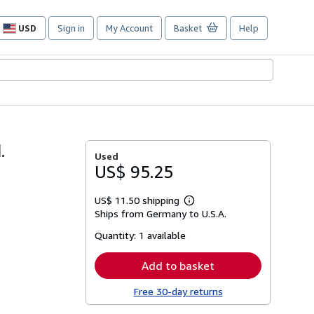
USD
Sign in
My Account
Basket
Help
Site
shopping
preferences
.
Used
US$ 95.25
US$ 11.50 shipping
Learn
Ships from Germany to U.S.A.
more
about
Quantity:
1 available
shipping
rates
Add to basket
Free 30-day returns