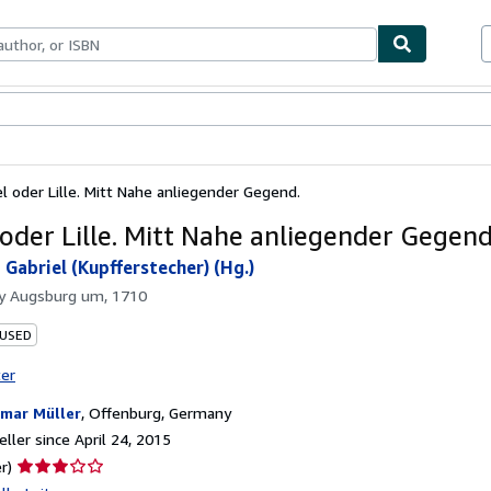
bles
Textbooks
Sellers
Start Selling
l oder Lille. Mitt Nahe anliegender Gegend.
 oder Lille. Mitt Nahe anliegender Gegend
 Gabriel (Kupfferstecher) (Hg.)
by
Augsburg um, 1710
 USED
ter
mar Müller
,
Offenburg, Germany
ller since April 24, 2015
Seller
r)
rating