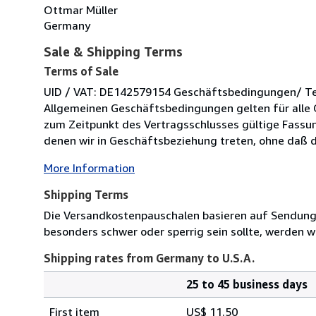
Ottmar Müller
Germany
Sale & Shipping Terms
Terms of Sale
UID / VAT: DE142579154 Geschäftsbedingungen/ Term
Allgemeinen Geschäftsbedingungen gelten für alle 
zum Zeitpunkt des Vertragsschlusses gültige Fassung
denen wir in Geschäftsbeziehung treten, ohne daß di
More Information
Shipping Terms
Die Versandkostenpauschalen basieren auf Sendungen
besonders schwer oder sperrig sein sollte, werden wi
Shipping rates from Germany to U.S.A.
25 to 45 business days
Order
Shipping
quantity
First item
US$ 11.50