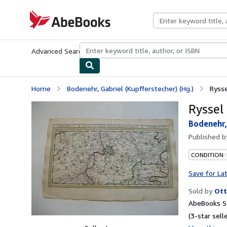
Skip to main content
AbeBooks.com
Advanced Search
Browse Collections
Rare Books
Art & Collecti
Home
Bodenehr, Gabriel (Kupfferstecher) (Hg.)
Rysse
Ryssel
Bodenehr,
Published 
CONDITION:
Save for La
Sold by
Ott
AbeBooks Se
(3-star selle