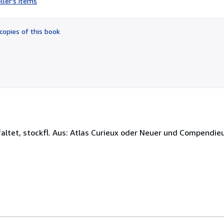
ller's items
3
out
of
copies of this book
5
stars
faltet, stockfl. Aus: Atlas Curieux oder Neuer und Compendieus