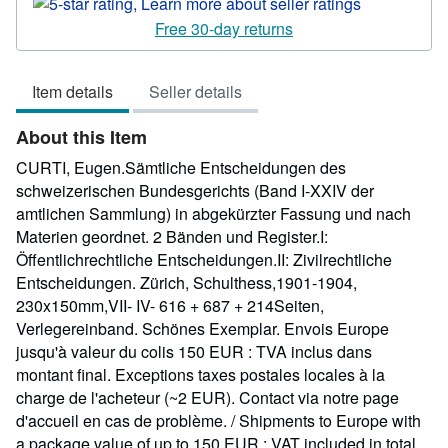
rating
5
Free 30-day returns
out
of
Item details
Seller details
5
stars
About this Item
CURTI, Eugen.Sämtliche Entscheidungen des
schweizerischen Bundesgerichts (Band I-XXIV der
amtlichen Sammlung) in abgekürzter Fassung und nach
Materien geordnet. 2 Bänden und Register.I:
Öffentlichrechtliche Entscheidungen.II: Zivilrechtliche
Entscheidungen. Zürich, Schulthess,1901-1904,
230x150mm,VII- IV- 616 + 687 + 214Seiten,
Verlegereinband. Schönes Exemplar. Envois Europe
jusqu'à valeur du colis 150 EUR : TVA inclus dans
montant final. Exceptions taxes postales locales à la
charge de l'acheteur (~2 EUR). Contact via notre page
d'accueil en cas de problème. / Shipments to Europe with
a package value of up to 150 EUR : VAT included in total