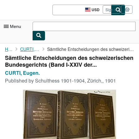
Skip to main content
AbeBooks.com
USD
Sign in
Site
shopping
preferences
Menu
My Account
Home
CURTI, Eugen.
Sämtliche Entscheidungen des schweizerischen Bundesgerichts (...
Sämtliche Entscheidungen des schweizerischen
My Purchases
Bundesgerichts (Band I-XXIV der...
Advanced Search
CURTI, Eugen.
Published by
Schulthess 1901-1904, Zürich,, 1901
Browse Collections
Rare Books
Art & Collectibles
Textbooks
Sellers
Start Selling