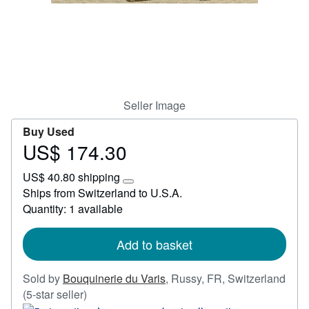
Help
CLOSE
Seller Image
Buy Used
US$ 174.30
Price
US$
US$ 40.80 shipping
174.30
Learn
Ships from Switzerland to U.S.A.
more
Quantity: 1 available
about
shipping
rates
Add to basket
Sold by
Bouquinerie du Varis
,
Russy, FR, Switzerland
Seller
(5-star seller)