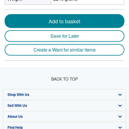
Add to basket
Save for Later
Create a Want for similar items
BACK TO TOP
Shop With Us
Sell With Us
Advanced Search
About Us
Browse Collections
Start Selling
Find Help
My Account
Join Our Affiliate Program
About AbeBooks