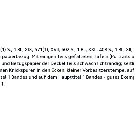
., 1 Bl., XIX, 571(1), XVII, 602 S., 1 Bl., XXII, 408 S., 1 Bl., XII
apierbezug. Mit einigen teils gefalteten Tafeln (Portraits u
und Bezugspapier der Deckel teils schwach lichtrandig; seitl
leinen Knickspuren in den Ecken; kleiner Vorbesitzerstempel
itel 1 Bandes und auf dem Haupttitel 1 Bandes - gutes Exemp
11.