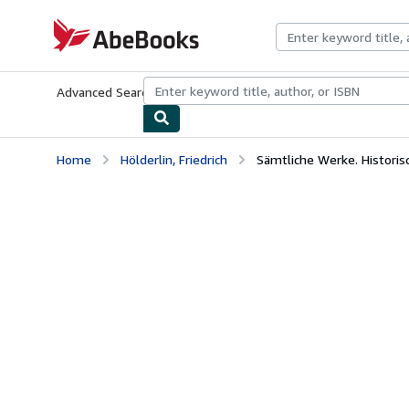
Skip to main content
AbeBooks.com
Advanced Search
Browse Collections
Rare Books
Art & Collecti
Home
Hölderlin, Friedrich
Sämtliche Werke. Historisc