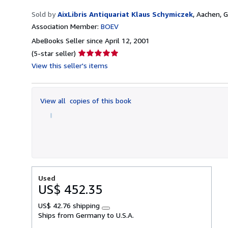
Sold by
AixLibris Antiquariat Klaus Schymiczek
,
Aachen, 
Association Member:
BOEV
AbeBooks Seller since April 12, 2001
Seller
(5-star seller)
rating
View this seller's items
5
out
of
View all
copies of this book
5
stars
Used
US$ 452.35
US$ 42.76 shipping
Learn
Ships from Germany to U.S.A.
more
about