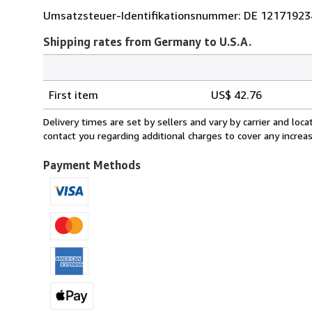
Umsatzsteuer-Identifikationsnummer: DE 12171923
Shipping rates from Germany to U.S.A.
Order
Shipping
quantity
First item
US$ 42.76
rates
from
Delivery times are set by sellers and vary by carrier and lo
Germany
contact you regarding additional charges to cover any increa
to
U.S.A.
Payment Methods