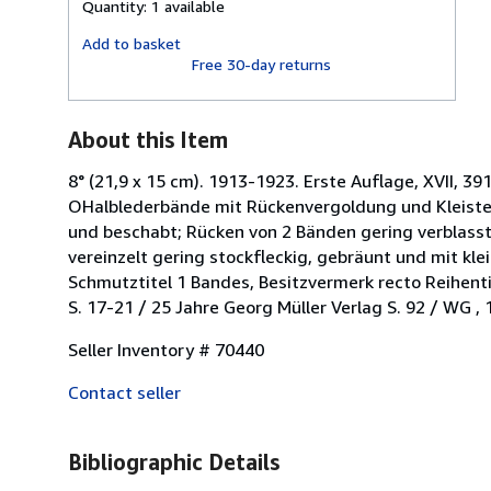
Quantity:
1 available
shipping
rates
Add to basket
Free 30-day returns
About this Item
8° (21,9 x 15 cm). 1913-1923. Erste Auflage, XVII, 391(1) S
OHalblederbände mit Rückenvergoldung und Kleisterp
und beschabt; Rücken von 2 Bänden gering verblasst 
vereinzelt gering stockfleckig, gebräunt und mit k
Schmutztitel 1 Bandes, Besitzvermerk recto Reihent
S. 17-21 / 25 Jahre Georg Müller Verlag S. 92 / WG , 
Seller Inventory # 70440
Contact seller
Bibliographic Details