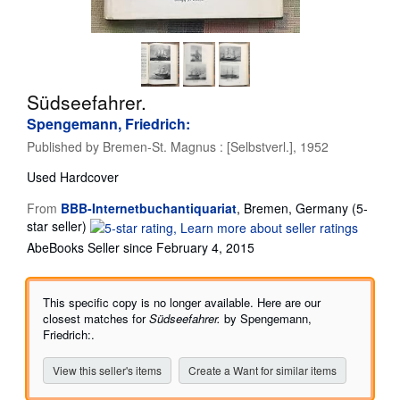
Help
CLOSE
Südseefahrer.
Spengemann, Friedrich:
Published by
Bremen-St. Magnus : [Selbstverl.], 1952
Used
Hardcover
From
BBB-Internetbuchantiquariat
,
Bremen, Germany
(5-
Seller
star seller)
rating
AbeBooks Seller since February 4, 2015
5
out
of
This specific copy is no longer available. Here are our
5
closest matches for
Südseefahrer.
by Spengemann,
stars
Friedrich:.
View this seller's items
Create a Want for similar items