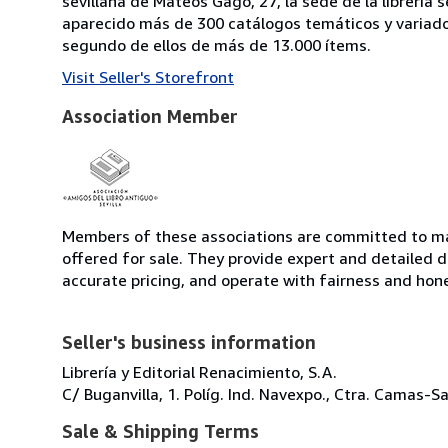
sevillana de Mateos Gago, 27, la sede de la librería
aparecido más de 300 catálogos temáticos y variado
segundo de ellos de más de 13.000 ítems.
Visit Seller's Storefront
Association Member
Members of these associations are committed to mai
offered for sale. They provide expert and detailed de
accurate pricing, and operate with fairness and hon
Seller's business information
Librería y Editorial Renacimiento, S.A.
C/ Buganvilla, 1. Políg. Ind. Navexpo., Ctra. Camas
Sale & Shipping Terms