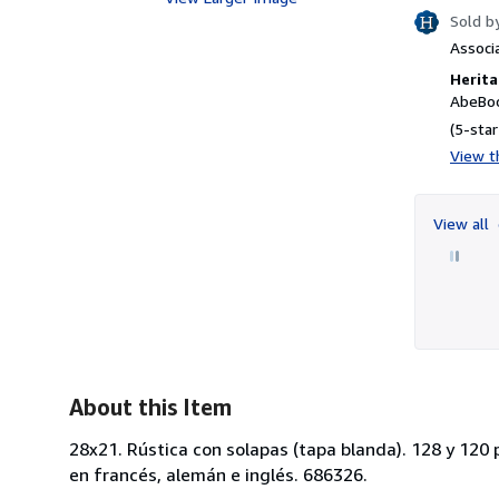
Sold b
Associ
Herita
AbeBoo
(5-star
View th
View all
About this Item
28x21. Rústica con solapas (tapa blanda). 128 y 120 
en francés, alemán e inglés. 686326.