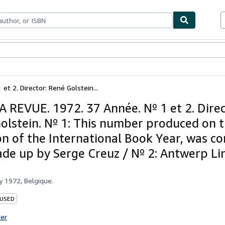
bles
Textbooks
Sellers
Start Selling
t 2. Director: René Golstein...
 REVUE. 1972. 37 Année. Nº 1 et 2. Direc
olstein. Nº 1: This number produced on 
on of the International Book Year, was c
de up by Serge Creuz / Nº 2: Antwerp Li
by
1972, Belgique.
 USED
ter