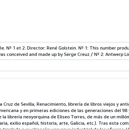
. Nº 1 et 2. Director: René Golstein. Nº 1: This number prod
 was conceived and made up by Serge Creuz / Nº 2: Antwerp Li
 Cruz de Sevilla, Renacimiento, librería de libros viejos y ant
mericana y en primeras ediciones de las generaciones del 98 y
la librería neoyorquina de Eliseo Torres, de más de un mill
ria, exilio español, historia, arte, Galicia, etc.). Tras esta co