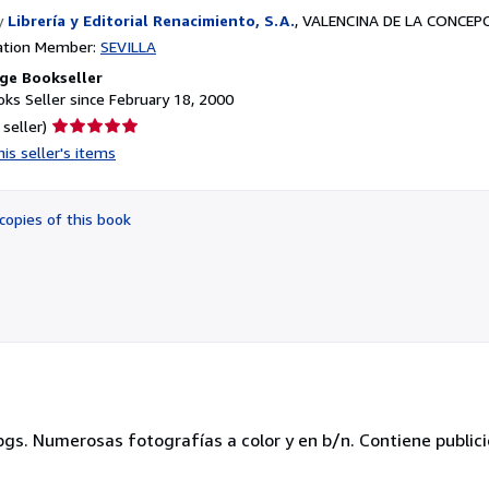
y
Librería y Editorial Renacimiento, S.A.
,
VALENCINA DE LA CONCEPCI
ation Member:
SEVILLA
ge Bookseller
ks Seller since February 18, 2000
Seller
 seller)
rating
is seller's items
5
out
of
copies of this book
5
stars
pgs. Numerosas fotografías a color y en b/n. Contiene public