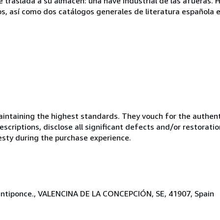
 se traslada a su almacén: una nave industrial de las afueras
s, así como dos catálogos generales de literatura española 
ntaining the highest standards. They vouch for the authenti
scriptions, disclose all significant defects and/or restoratio
esty during the purchase experience.
-Santiponce., VALENCINA DE LA CONCEPCIÓN, SE, 41907, Spain