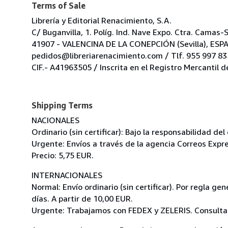
Terms of Sale
Librería y Editorial Renacimiento, S.A.
C/ Buganvilla, 1. Políg. Ind. Nave Expo. Ctra. Camas-
41907 - VALENCINA DE LA CONEPCIÓN (Sevilla), ESP
pedidos@libreriarenacimiento.com / Tlf. 955 997 835
CIF.- A41963505 / Inscrita en el Registro Mercantil d
Shipping Terms
NACIONALES
Ordinario (sin certificar): Bajo la responsabilidad de
Urgente: Envíos a través de la agencia Correos Expre
Precio: 5,75 EUR.
INTERNACIONALES
Normal: Envío ordinario (sin certificar). Por regla g
días. A partir de 10,00 EUR.
Urgente: Trabajamos con FEDEX y ZELERIS. Consultar