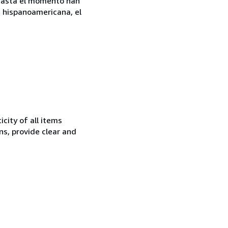
. Hasta el momento han
e hispanoamericana, el
city of all items
ns, provide clear and