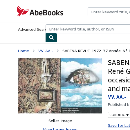
Skip to main content
AbeBooks.com
Advanced Search
Browse Collections
Rare Books
Art & Collecti
Home
VV. AA.-
SABENA REVUE. 1972. 37 Année. Nº 1 e
SABENA
René G
occasi
and ma
VV. AA.-
Published 
CONDITION:
Seller Image
Save for La
View Larger Image