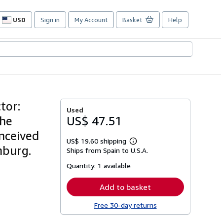
USD
Sign in
My Account
Basket
Help
Site
shopping
preferences
tor:
Used
the
US$ 47.51
onceived
US$ 19.60 shipping
Learn
nburg.
Ships from Spain to U.S.A.
more
about
Quantity:
1 available
shipping
rates
Add to basket
Free 30-day returns