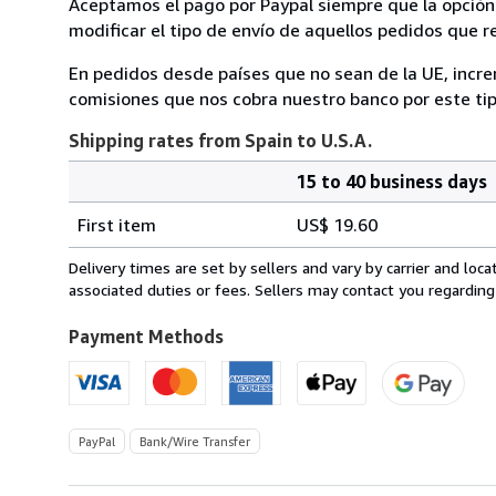
Aceptamos el pago por Paypal siempre que la opción 
modificar el tipo de envío de aquellos pedidos que 
En pedidos desde países que no sean de la UE, incre
comisiones que nos cobra nuestro banco por este ti
Shipping rates from Spain to U.S.A.
15 to 40 business days
Order
Shipping
quantity
First item
US$ 19.60
rates
from
Delivery times are set by sellers and vary by carrier and lo
Spain
associated duties or fees. Sellers may contact you regarding
to
U.S.A.
Payment Methods
PayPal
Bank/Wire Transfer