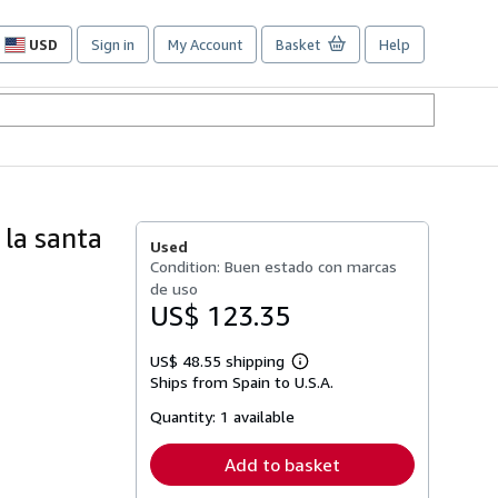
USD
Sign in
My Account
Basket
Help
Site
shopping
preferences
la santa
Used
Condition: Buen estado con marcas
de uso
US$ 123.35
US$ 48.55 shipping
Learn
Ships from Spain to U.S.A.
more
about
Quantity:
1 available
shipping
rates
Add to basket