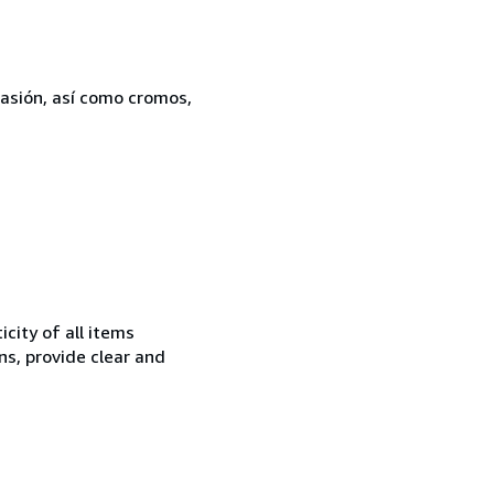
casión, así como cromos,
city of all items
ns, provide clear and