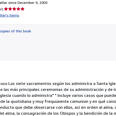
ller since December 9, 2005
Seller
r)
rating
ller's items
5
out
of
copies of this book
5
stars
uso Los siete sacramentos según los administra a Santa Iglesi
de las más principales ceremonias de su administración y de l
Iglesia cuando lo administra" " Incluye varios casos que puede
 de la quotidiana y muy frequüeente comunion y en qué consi
conducta que debe obsercarse con ellos, así en orden al alma,
el alma; la consagración de los Obispos y la bendición de la