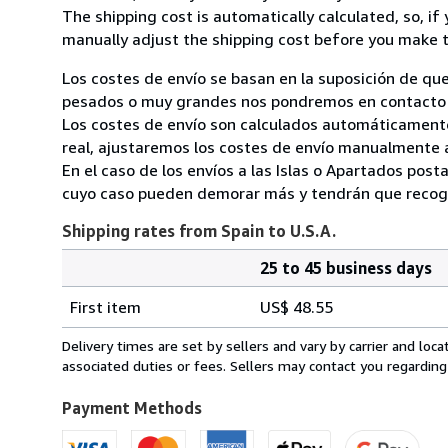
The shipping cost is automatically calculated, so, if 
manually adjust the shipping cost before you make 
Los costes de envío se basan en la suposición de que
pesados o muy grandes nos pondremos en contacto c
Los costes de envío son calculados automáticamente
real, ajustaremos los costes de envío manualmente a
En el caso de los envíos a las Islas o Apartados post
cuyo caso pueden demorar más y tendrán que recoger
Shipping rates from Spain to U.S.A.
25 to 45 business days
Order
Shipping
quantity
First item
US$ 48.55
rates
from
Delivery times are set by sellers and vary by carrier and lo
Spain
associated duties or fees. Sellers may contact you regarding
to
U.S.A.
Payment Methods