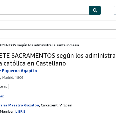
bles
Textbooks
Sellers
Start Selling
ENTOS según los administra la santa inglesia ...
ETE SACRAMENTOS según los administra 
a católica en Castellano
 Figueroa Agapito
by
Madrid, 1806
 USED
ter
rería Maestro Gozalbo
,
Carcaixent, V, Spain
n Member:
LIBRIS