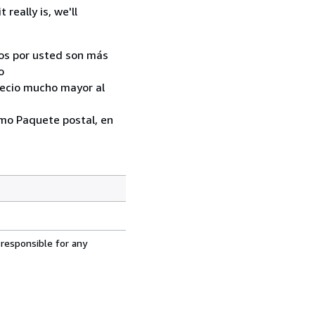
really is, we'll
ados por usted son más
o
recio mucho mayor al
como Paquete postal, en
 responsible for any