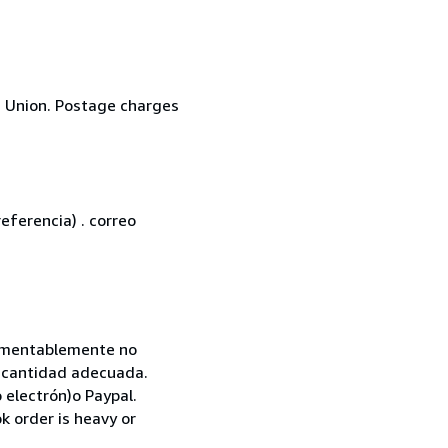
n Union. Postage charges
eferencia) . correo
 Lamentablemente no
la cantidad adecuada.
 electrón)o Paypal.
k order is heavy or