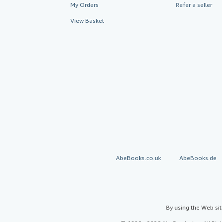
My Orders
Refer a seller
View Basket
AbeBooks.co.uk
AbeBooks.de
By using the Web si