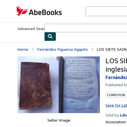
Skip to main content
AbeBooks.com
Advanced Search
Browse Collections
Rare Books
Art & Collecti
Home
Fernández Figueroa Agapito
LOS SIETE SACRAM
LOS SI
inglesi
Fernández
Published 
CONDITION:
Save for La
Sold by
Lib
Seller Image
Associatio