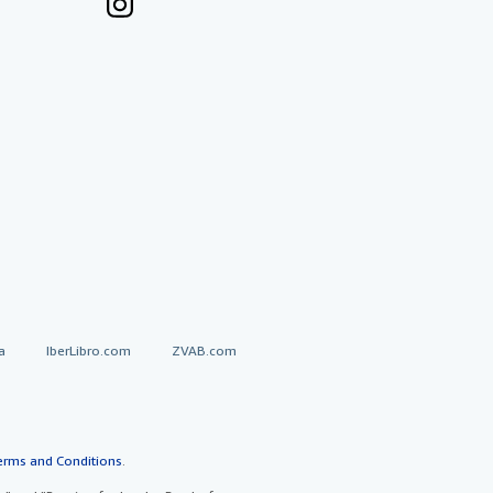
a
IberLibro.com
ZVAB.com
erms and Conditions
.