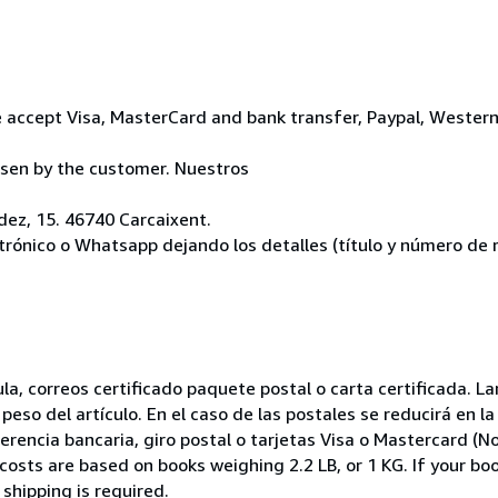
 accept Visa, MasterCard and bank transfer, Paypal, Wester
osen by the customer. Nuestros
ez, 15. 46740 Carcaixent.
ctrónico o Whatsapp dejando los detalles (título y número de r
nsula, correos certificado paquete postal o carta certificada.
peso del artículo. En el caso de las postales se reducirá en 
encia bancaria, giro postal o tarjetas Visa o Mastercard (No
costs are based on books weighing 2.2 LB, or 1 KG. If your boo
shipping is required.