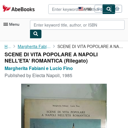
Skip to main content
AbeBooks.com
USD
Sign in
Site
shopping
preferences
Menu
My Account
Home
Margherita Fabiani e Lucio Fino
SCENE DI VITA POPOLARE A NAPOLI NELL'ETA' ROMANTICA
SCENE DI VITA POPOLARE A NAPOLI
My Purchases
NELL'ETA' ROMANTICA (Rilegato)
Advanced Search
Margherita Fabiani e Lucio Fino
Published by
Electa Napoli, 1985
Browse Collections
Rare Books
Art & Collectibles
Textbooks
Sellers
Start Selling