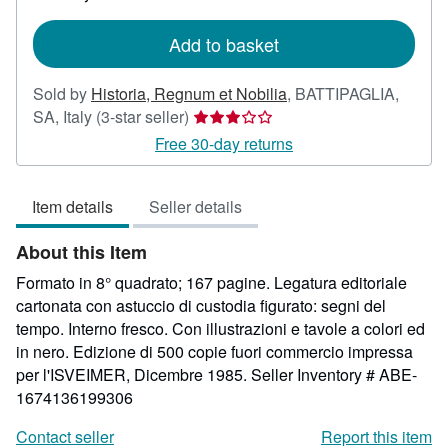
rates
Add to basket
Sold by
Historia, Regnum et Nobilia
,
BATTIPAGLIA,
Seller
SA, Italy
(3-star seller)
rating
Free 30-day returns
3
out
Item details
Seller details
of
5
About this Item
stars
Formato in 8° quadrato; 167 pagine. Legatura editoriale
cartonata con astuccio di custodia figurato: segni del
tempo. Interno fresco. Con illustrazioni e tavole a colori ed
in nero. Edizione di 500 copie fuori commercio impressa
per l'ISVEIMER, Dicembre 1985.
Seller Inventory # ABE-
1674136199306
Contact seller
Report this item