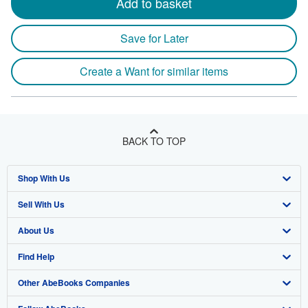
Add to basket
Save for Later
Create a Want for similar items
BACK TO TOP
Shop With Us
Sell With Us
Advanced Search
About Us
Browse Collections
Start Selling
Find Help
My Account
Join Our Affiliate Program
About AbeBooks
Other AbeBooks Companies
My Orders
Book Buyback
Media
Help