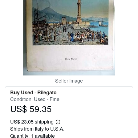
Help
CLOSE
Seller Image
Buy Used -
Rilegato
Condition: Used - Fine
US$ 59.35
Price
US$
US$ 23.05 shipping
59.35
Learn
Ships from Italy to U.S.A.
more
about
Quantity: 1 available
shipping