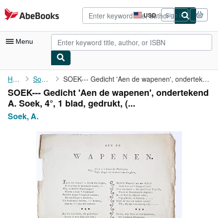
Skip to main content
AbeBooks.com
USD
Sign in
Site
shopping
preferences
Menu
My Account
Home
Soek, A.
SOEK--- Gedicht 'Aen de wapenen', ondertekend A. Soek, 4°, 1 ...
SOEK--- Gedicht 'Aen de wapenen', ondertekend
My Purchases
A. Soek, 4°, 1 blad, gedrukt, (...
Advanced Search
Soek, A.
Browse Collections
Rare Books
Art & Collectibles
Textbooks
Sellers
Start Selling