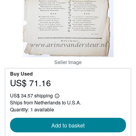
Help
CLOSE
Seller Image
Buy Used
US$ 71.16
Price
US$
US$ 34.57 shipping
71.16
Learn
Ships from Netherlands to U.S.A.
more
about
Quantity: 1 available
shipping
rates
Add to basket