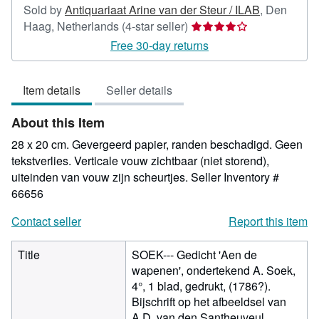
Sold by
Antiquariaat Arine van der Steur / ILAB
,
Den
Seller
Haag, Netherlands
(4-star seller)
rating
Free 30-day returns
4
out
Item details
Seller details
of
5
About this Item
stars
28 x 20 cm. Gevergeerd papier, randen beschadigd. Geen
tekstverlies. Verticale vouw zichtbaar (niet storend),
uiteinden van vouw zijn scheurtjes.
Seller Inventory #
66656
Contact seller
Report this item
Title
SOEK--- Gedicht 'Aen de
wapenen', ondertekend A. Soek,
4°, 1 blad, gedrukt, (1786?).
Bijschrift op het afbeeldsel van
A.D. van den Santheuveul