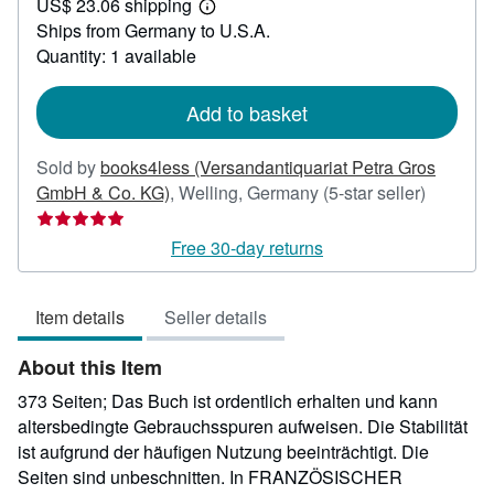
US$ 23.06 shipping
45.19
Learn
Ships from Germany to U.S.A.
more
about
Quantity: 1 available
shipping
rates
Add to basket
Sold by
books4less (Versandantiquariat Petra Gros
Seller
GmbH & Co. KG)
,
Welling, Germany
(5-star seller)
rating
5
Free 30-day returns
out
of
Item details
Seller details
5
stars
About this Item
373 Seiten; Das Buch ist ordentlich erhalten und kann
altersbedingte Gebrauchsspuren aufweisen. Die Stabilität
ist aufgrund der häufigen Nutzung beeinträchtigt. Die
Seiten sind unbeschnitten. In FRANZÖSISCHER