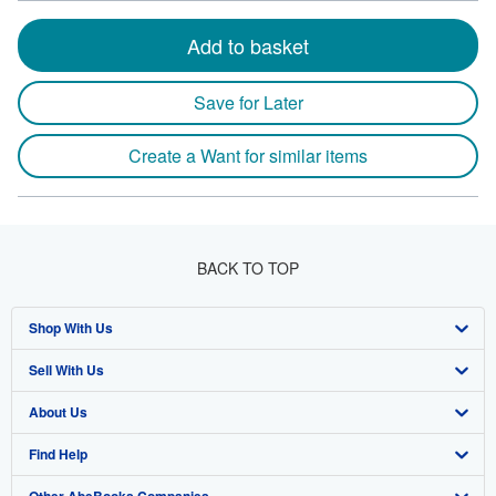
Add to basket
Save for Later
Create a Want for similar items
BACK TO TOP
Shop With Us
Sell With Us
Advanced Search
About Us
Browse Collections
Start Selling
Find Help
My Account
Join Our Affiliate Program
About AbeBooks