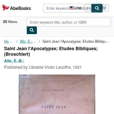
Skip to main content
AbeBooks.com
USD
Sign in
Site
shopping
preferences
Menu
My Account
Home
Allo, E.-B.:
Saint Jean l'Apocalypse; Etudes Bibliques;
Saint Jean l'Apocalypse; Etudes Bibliques;
My Purchases
(Broschiert)
Sign Off
Allo, E.-B.:
Published by
Librairie Victor Lecoffre, 1921
Advanced Search
Browse Collections
Rare Books
Art & Collectibles
Textbooks
Sellers