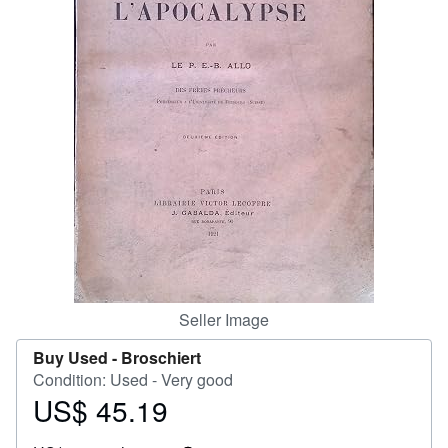
Start Selling
Help
CLOSE
Seller Image
Buy Used -
Broschiert
Condition: Used - Very good
US$ 45.19
Price
US$