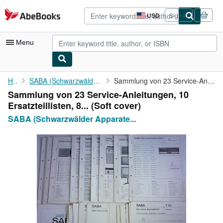
Skip to main content
AbeBooks.com
USD
Sign in
Site
shopping
preferences
Menu
My Account
Home
SABA (Schwarzwälder Apparate Bau-Anstalt)
Sammlung von 23 Service-Anleitungen, 10 Ersatzteillisten, 8 ...
Sammlung von 23 Service-Anleitungen, 10
My Purchases
Ersatzteillisten, 8... (Soft cover)
Advanced Search
SABA (Schwarzwälder Apparate...
Browse Collections
Rare Books
Art & Collectibles
Textbooks
Sellers
Start Selling