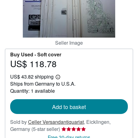
Help
CLOSE
Seller Image
Buy Used -
Soft cover
US$ 118.78
Price
US$
US$ 43.82 shipping
118.78
Learn
Ships from Germany to U.S.A.
more
about
Quantity: 1 available
shipping
rates
Add to basket
Sold by
Celler Versandantiquariat
,
Eicklingen,
Seller
Germany
(5-star seller)
rating
Free 30-day returns