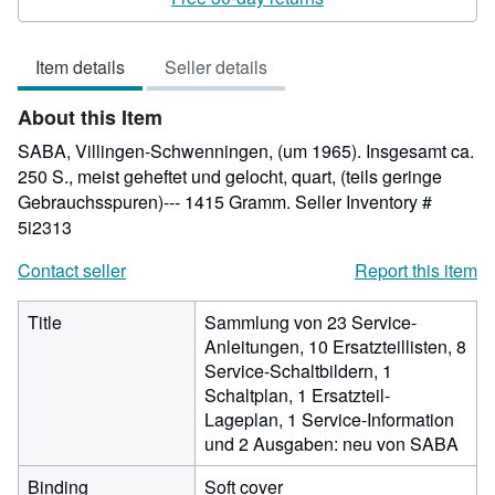
5
out
Item details
Seller details
of
5
About this Item
stars
SABA, Villingen-Schwenningen, (um 1965). Insgesamt ca.
250 S., meist geheftet und gelocht, quart, (teils geringe
Gebrauchsspuren)--- 1415 Gramm.
Seller Inventory #
5i2313
Contact seller
Report this item
Title
Sammlung von 23 Service-
Anleitungen, 10 Ersatzteillisten, 8
Service-Schaltbildern, 1
Schaltplan, 1 Ersatzteil-
Lageplan, 1 Service-Information
und 2 Ausgaben: neu von SABA
Binding
Soft cover