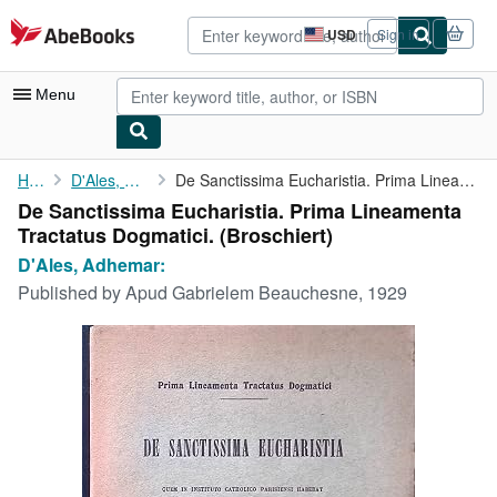
Skip to main content
AbeBooks.com
USD
Sign in
Site
shopping
preferences
Menu
My Account
Home
D'Ales, Adhemar:
De Sanctissima Eucharistia. Prima Lineamenta Tractatus Dogmatici.
De Sanctissima Eucharistia. Prima Lineamenta
My Purchases
Tractatus Dogmatici. (Broschiert)
Advanced Search
D'Ales, Adhemar:
Published by
Apud Gabrielem Beauchesne, 1929
Browse Collections
Rare Books
Art & Collectibles
Textbooks
Sellers
Start Selling