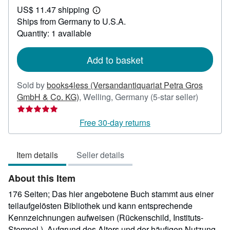
US$ 11.47 shipping
41.49
Learn
Ships from Germany to U.S.A.
more
about
Quantity: 1 available
shipping
rates
Add to basket
Sold by
books4less (Versandantiquariat Petra Gros
Seller
GmbH & Co. KG)
,
Welling, Germany
(5-star seller)
rating
5
Free 30-day returns
out
of
Item details
Seller details
5
stars
About this Item
176 Seiten; Das hier angebotene Buch stammt aus einer
teilaufgelösten Bibliothek und kann entsprechende
Kennzeichnungen aufweisen (Rückenschild, Instituts-
Stempel.). Aufgrund des Alters und der häufigen Nutzung