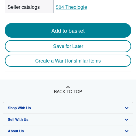
Seller catalogs
504 Theologie
Add to basket
Save for Later
Create a Want for similar items
BACK TO TOP
Shop With Us
Sell With Us
Advanced Search
About Us
Browse Collections
Start Selling