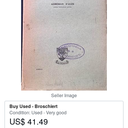
Help
CLOSE
Seller Image
Buy Used -
Broschiert
Condition: Used - Very good
US$ 41.49
Price
US$