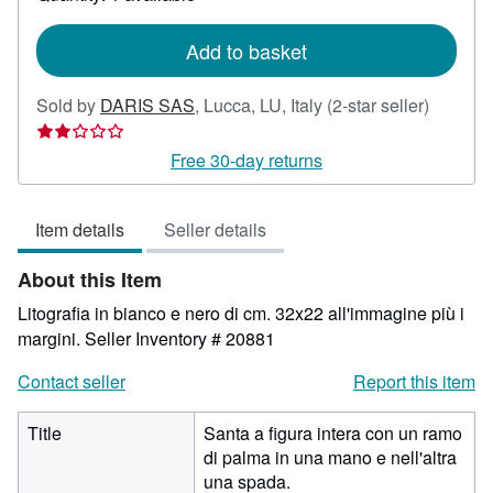
shipping
rates
Add to basket
Seller
Sold by
DARIS SAS
,
Lucca, LU, Italy
(2-star seller)
rating
2
Free 30-day returns
out
of
Item details
Seller details
5
stars
About this Item
Litografia in bianco e nero di cm. 32x22 all'immagine più i
margini.
Seller Inventory # 20881
Contact seller
Report this item
Title
Santa a figura intera con un ramo
di palma in una mano e nell'altra
una spada.