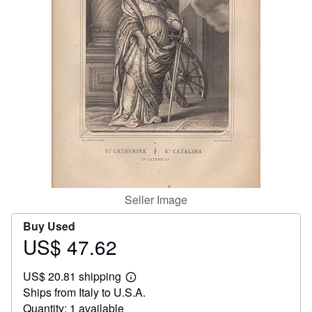
Help
CLOSE
Seller Image
Buy Used
US$ 47.62
Price
US$
US$ 20.81 shipping
47.62
Learn
Ships from Italy to U.S.A.
more
about
Quantity: 1 available