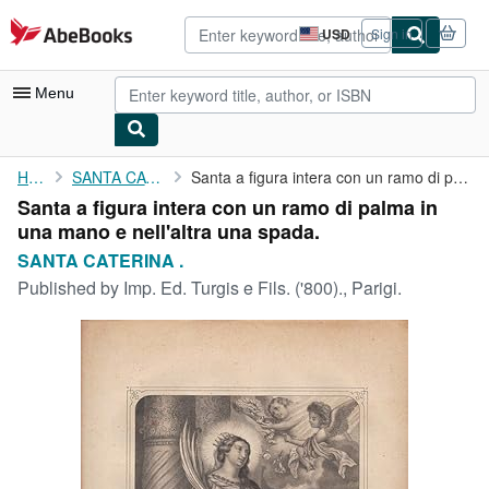
Skip to main content
AbeBooks.com
USD
Sign in
Site
shopping
preferences
Menu
My Account
Home
SANTA CATERINA .
Santa a figura intera con un ramo di palma in una mano e ...
Santa a figura intera con un ramo di palma in
My Purchases
una mano e nell'altra una spada.
Advanced Search
SANTA CATERINA .
Published by
Imp. Ed. Turgis e Fils. ('800)., Parigi.
Browse Collections
Rare Books
Art & Collectibles
Textbooks
Sellers
Start Selling