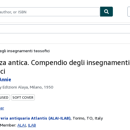
bles
Textbooks
Sellers
Start Selling
gli insegnamenti teosofici
za antica. Compendio degli insegnamenti
ci
Annie
by
EdIzioni Alaya, Milano, 1950
 USED
SOFT COVER
ter
reria antiquaria Atlantis (ALAI-ILAB)
,
Torino, TO, Italy
n Member:
ALAI
ILAB