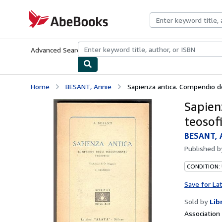
Skip to main content
AbeBooks.com
Advanced Search
Browse Collections
Rare Books
Art & Collecti
Home
BESANT, Annie
Sapienza antica. Compendio de
Sapien
teosofi
BESANT, 
Published 
CONDITION:
Save for La
Sold by
Lib
Associatio