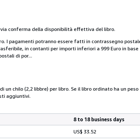
a conferma della disponibilità effettiva del libro.
uro. I pagamenti potranno essere fatti in contrassegno postal
sferibile, in contanti per importi inferiori a 999 Euro in bas
stali di por...
i un chilo (2,2 libbre) per libro. Se il libro ordinato ha un pe
i aggiuntivi.
8 to 18 business days
US$ 33.52