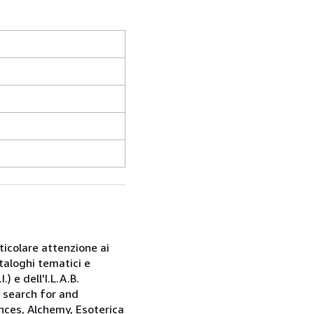
rticolare attenzione ai
taloghi tematici e
) e dell'I.L.A.B.
e search for and
nces, Alchemy, Esoterica