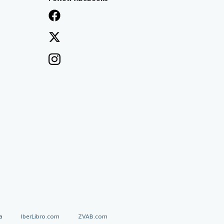
a
IberLibro.com
ZVAB.com