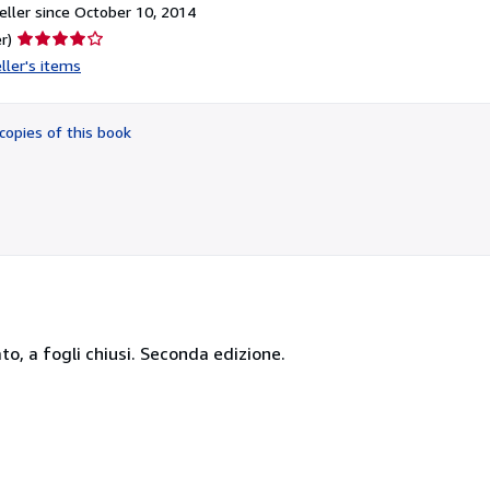
ller since October 10, 2014
Seller
r)
rating
ller's items
4
out
of
copies of this book
5
stars
ato, a fogli chiusi. Seconda edizione.