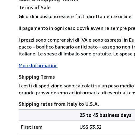
Terms of Sale
Gli ordini possono essere fatti direttamente online.
Il pagamento in ogni caso dovrà avvenire sempre previ
I prezzi sono comprensivi di IVA e sono espressi in E
pacco - bonifico bancario anticipato - assegno non tra
italiane. Le spese di imballo sono gratuite. Le spese po
More Information
Shipping Terms
I costi di spedizione sono calcolati su un peso medio d
grande provvederemo ad informarLa di eventuali cost
Shipping rates from Italy to U.S.A.
25 to 45 business days
Order
Shipping
quantity
First item
US$ 33.52
rates