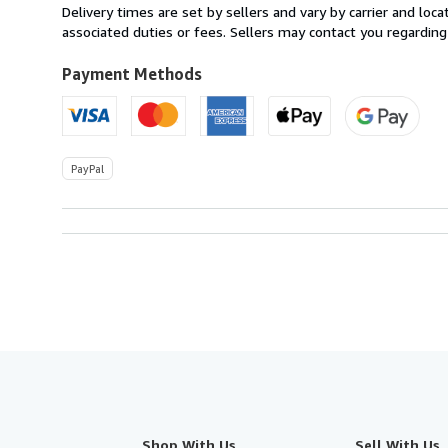
from
Delivery times are set by sellers and vary by carrier and lo
Italy
associated duties or fees. Sellers may contact you regarding
to
U.S.A.
Payment Methods
PayPal
Shop With Us
Sell With Us