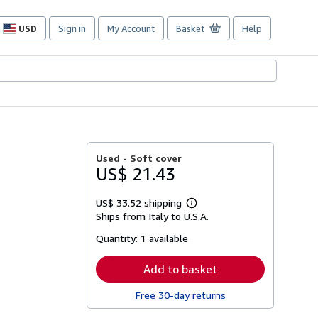
USD
Sign in
My Account
Basket
Help
Site
shopping
preferences
Used -
Soft cover
US$ 21.43
US$ 33.52 shipping
Learn
Ships from Italy to U.S.A.
more
about
Quantity:
1 available
shipping
rates
Add to basket
Free 30-day returns