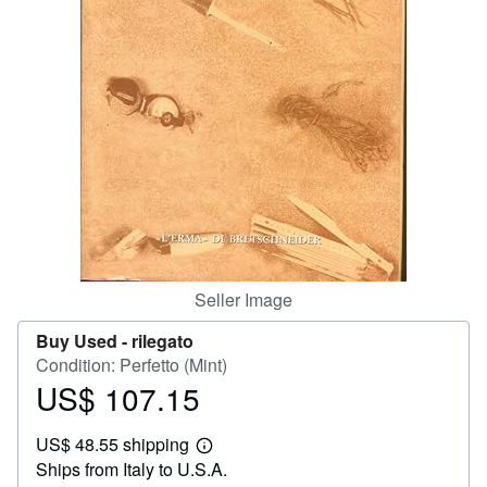
Help
CLOSE
Seller Image
Buy Used -
rilegato
Condition: Perfetto (Mint)
US$ 107.15
Price
US$
US$ 48.55 shipping
107.15
Learn
Ships from Italy to U.S.A.
more
about