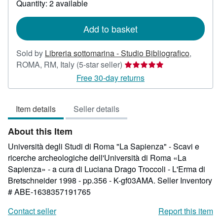
Quantity: 2 available
shipping
rates
Add to basket
Sold by
Libreria sottomarina - Studio Bibliografico
,
Seller
ROMA, RM, Italy
(5-star seller)
rating
Free 30-day returns
5
out
Item details
Seller details
of
5
About this Item
stars
Università degli Studi di Roma "La Sapienza" - Scavi e
ricerche archeologiche dell'Università di Roma «La
Sapienza» - a cura di Luciana Drago Troccoli - L'Erma di
Bretschneider 1998 - pp.356 - K-gf03AMA.
Seller Inventory
# ABE-1638357191765
Contact seller
Report this item