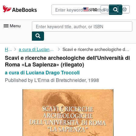
Skip to main content
AbeBooks.com
USD
Sign in
Site
shopping
preferences
Menu
My Account
Home
a cura di Luciana Drago Troccoli
Scavi e ricerche archeologiche dell'Università di Roma «La ...
Scavi e ricerche archeologiche dell'Università di
My Purchases
Roma «La Sapienza» (rilegato)
Advanced Search
a cura di Luciana Drago Troccoli
Published by
L'Erma di Bretschneider, 1998
Browse Collections
Rare Books
Art & Collectibles
Textbooks
Sellers
Start Selling