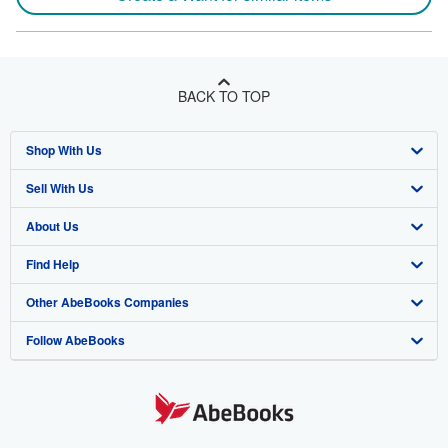
BACK TO TOP
Shop With Us
Sell With Us
Advanced Search
About Us
Browse Collections
Start Selling
Find Help
My Account
Join Our Affiliate Program
About AbeBooks
Other AbeBooks Companies
My Orders
Book Buyback
Media
Help
Follow AbeBooks
View Basket
Refer a seller
Careers
Customer Support
AbeBooks.co.uk
Forums
AbeBooks.de
Privacy Policy
AbeBooks.fr