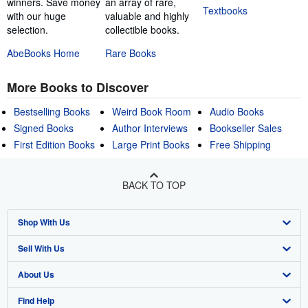
winners. Save money
an array of rare,
Textbooks
with our huge
valuable and highly
selection.
collectible books.
AbeBooks Home
Rare Books
More Books to Discover
Bestselling Books
Weird Book Room
Audio Books
Signed Books
Author Interviews
Bookseller Sales
First Edition Books
Large Print Books
Free Shipping
BACK TO TOP
Shop With Us
Sell With Us
Advanced Search
About Us
Browse Collections
Start Selling
Find Help
My Account
Join Our Affiliate Program
About AbeBooks