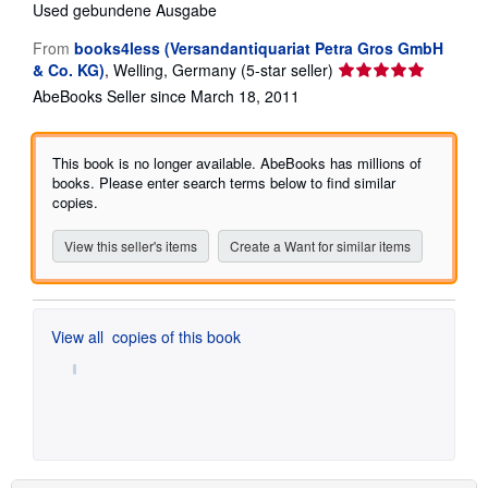
Used
gebundene Ausgabe
From
books4less (Versandantiquariat Petra Gros GmbH
Seller
& Co. KG)
,
Welling, Germany
(5-star seller)
rating
AbeBooks Seller since March 18, 2011
5
out
of
This book is no longer available. AbeBooks has millions of
5
books. Please enter search terms below to find similar
stars
copies.
View this seller's items
Create a Want for similar items
View all
copies of this book