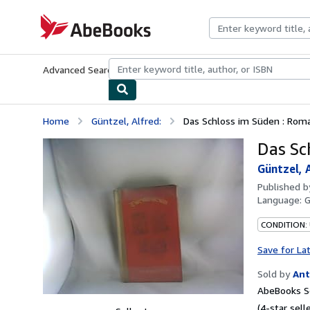
Skip to main content
AbeBooks.com
Advanced Search
Browse Collections
Rare Books
Art & Collecti
Home
Güntzel, Alfred:
Das Schloss im Süden : Rom
Das Sc
Güntzel, 
Published 
Language:
CONDITION:
Save for La
Sold by
Ant
AbeBooks Se
(4-star selle