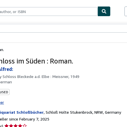
bles
Textbooks
Sellers
Start Selling
an.
hloss im Süden : Roman.
Alfred:
by
Schloss Bleckede a.d. Elbe : Meissner, 1949
German
 USED
ter
iquariat Schloßbücher
,
Schloß Holte Stukenbrock, NRW, Germany
ller since February 7, 2025
Seller
r)