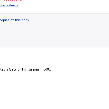
rating
ller's items
4
out
of
copies of this book
5
stars
eutsch Gewicht in Gramm: 600.