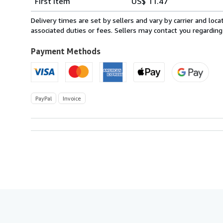
First item
US$ 11.47
rates
from
Delivery times are set by sellers and vary by carrier and lo
Germany
associated duties or fees. Sellers may contact you regarding
to
U.S.A.
Payment Methods
PayPal
Invoice