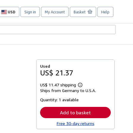
USD
Sign in
My Account
Basket
Help
Site
shopping
preferences
Used
US$ 21.37
US$ 11.47 shipping
Learn
Ships from Germany to U.S.A.
more
about
Quantity:
1 available
shipping
rates
Add to basket
Free 30-day returns