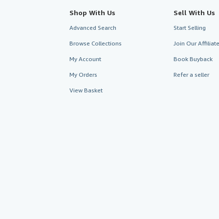
Shop With Us
Sell With Us
Advanced Search
Start Selling
Browse Collections
Join Our Affilia
My Account
Book Buyback
My Orders
Refer a seller
View Basket