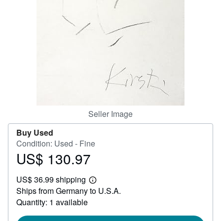
Help
CLOSE
Seller Image
Buy Used
Condition: Used - Fine
US$ 130.97
Price
US$
US$ 36.99 shipping
130.97
Learn
Ships from Germany to U.S.A.
more
about
Quantity: 1 available
shipping
rates