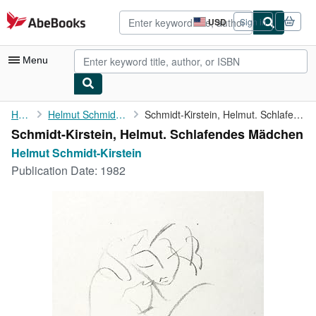
Skip to main content
AbeBooks.com
USD
Sign in
Site
shopping
preferences
Menu
My Account
Home
Helmut Schmidt-Kirstein
Schmidt-Kirstein, Helmut. Schlafendes Mädchen
Schmidt-Kirstein, Helmut. Schlafendes Mädchen
My Purchases
Helmut Schmidt-Kirstein
Advanced Search
Publication Date:
1982
Browse Collections
Rare Books
Art & Collectibles
Textbooks
Sellers
Start Selling