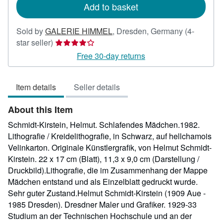
Add to basket
Sold by
GALERIE HIMMEL
,
Dresden, Germany
(4-
Seller
star seller)
rating
Free 30-day returns
4
out
Item details
Seller details
of
5
About this Item
stars
Schmidt-Kirstein, Helmut. Schlafendes Mädchen.1982.
Lithografie / Kreidelithografie, in Schwarz, auf hellchamois
Velinkarton. Originale Künstlergrafik, von Helmut Schmidt-
Kirstein. 22 x 17 cm (Blatt), 11,3 x 9,0 cm (Darstellung /
Druckbild).Lithografie, die im Zusammenhang der Mappe
Mädchen entstand und als Einzelblatt gedruckt wurde.
Sehr guter Zustand.Helmut Schmidt-Kirstein (1909 Aue -
1985 Dresden). Dresdner Maler und Grafiker. 1929-33
Studium an der Technischen Hochschule und an der