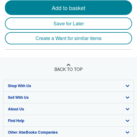
Add to basket
Save for Later
Create a Want for similar items
BACK TO TOP
Shop With Us
Sell With Us
Advanced Search
About Us
Browse Collections
Start Selling
Find Help
My Account
Join Our Affiliate Program
About AbeBooks
Other AbeBooks Companies
My Orders
Book Buyback
Media
Help