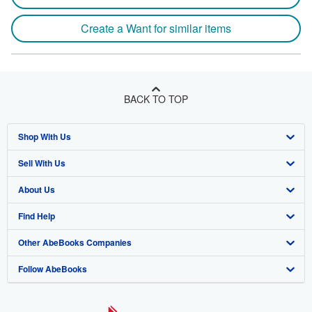
Create a Want for similar items
BACK TO TOP
Shop With Us
Sell With Us
Advanced Search
About Us
Browse Collections
Start Selling
Find Help
My Account
Join Our Affiliate Program
About AbeBooks
Other AbeBooks Companies
My Orders
Book Buyback
Media
Help
Follow AbeBooks
View Basket
Refer a seller
Careers
Customer Support
AbeBooks.co.uk
Forums
AbeBooks.de