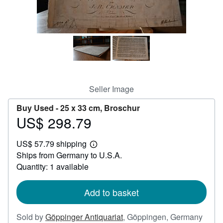
Help
CLOSE
Seller Image
Buy Used -
25 x 33 cm, Broschur
US$ 298.79
Price
US$
US$ 57.79 shipping
298.79
Learn
Ships from Germany to U.S.A.
more
about
Quantity: 1 available
shipping
rates
Add to basket
Sold by
Göppinger Antiquariat
,
Göppingen, Germany