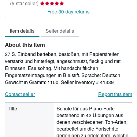
Seller
(5-star seller)
rating
Free 30-day returns
5
out
Item details
Seller details
of
5
About this Item
stars
27 S. Einband berieben, bestoßen, mit Papierstreifen
verstärkt und hinterlegt, angeschmutzt, fleckig und mit
Einrissen. Eselsohrig. Mit handschriftlichen
Fingersatzeintragungen in Bleistift. Sprache: Deutsch
Gewicht in Gramm: 1100.
Seller Inventory # 41339
Contact seller
Report this item
Title
Schule für das Piano-Forte
bestehend in 42 Uibungen aus
denen verschiedenen Ton-Arten,
bearbeitet um die Fortschrite
derjenigen zu erleichtern, welche