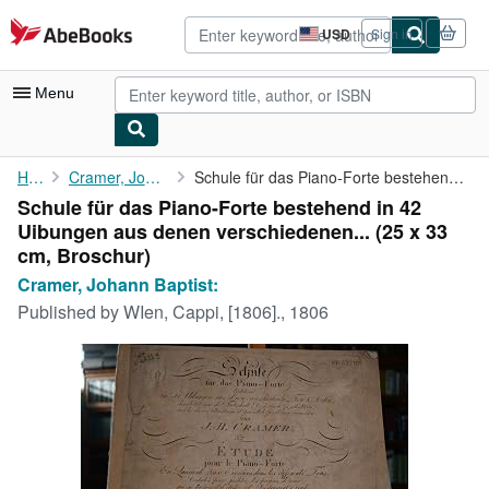
Skip to main content
AbeBooks.com
USD
Sign in
Site
shopping
preferences
Menu
My Account
Home
Cramer, Johann Baptist:
Schule für das Piano-Forte bestehend in 42 Uibungen aus denen ...
Schule für das Piano-Forte bestehend in 42
My Purchases
Uibungen aus denen verschiedenen... (25 x 33
Advanced Search
cm, Broschur)
Cramer, Johann Baptist:
Browse Collections
Published by
WIen, Cappi, [1806]., 1806
Rare Books
Art & Collectibles
Textbooks
Sellers
Start Selling