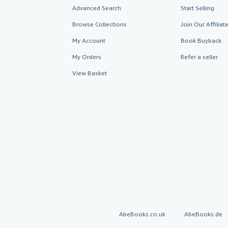
Advanced Search
Start Selling
Browse Collections
Join Our Affilia
My Account
Book Buyback
My Orders
Refer a seller
View Basket
AbeBooks.co.uk
AbeBooks.de