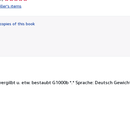
rating
ller's items
5
out
of
copies of this book
5
stars
 vergilbt u. etw. bestaubt G1000b *.* Sprache: Deutsch Gewic