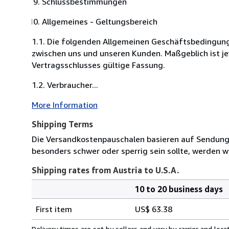
Schlussbestimmungen
Allgemeines - Geltungsbereich
1.1. Die folgenden Allgemeinen Geschäftsbedingung
zwischen uns und unseren Kunden. Maßgeblich ist je
Vertragsschlusses gültige Fassung.
1.2. Verbraucher...
More Information
Shipping Terms
Die Versandkostenpauschalen basieren auf Sendungen
besonders schwer oder sperrig sein sollte, werden wi
Shipping rates from Austria to U.S.A.
10 to 20 business days
Order
Shipping
quantity
First item
US$ 63.38
rates
from
Delivery times are set by sellers and vary by carrier and lo