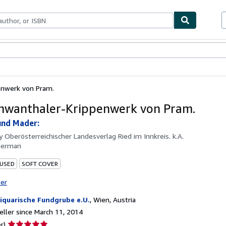
bles
Textbooks
Sellers
Start Selling
enwerk von Pram.
hwanthaler-Krippenwerk von Pram.
und Mader:
by
Oberösterreichischer Landesverlag Ried im Innkreis. k.A.
German
 USED
SOFT COVER
ter
iquarische Fundgrube e.U.
,
Wien, Austria
ller since March 11, 2014
Seller
r)