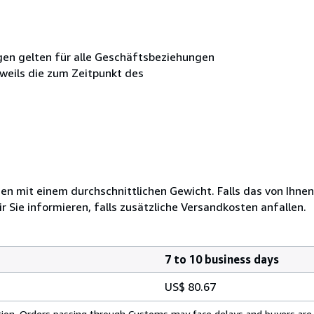
en gelten für alle Geschäftsbeziehungen
weils die zum Zeitpunkt des
 mit einem durchschnittlichen Gewicht. Falls das von Ihnen
r Sie informieren, falls zusätzliche Versandkosten anfallen.
7 to 10 business days
US$ 80.67
cation. Orders passing through Customs may face delays and buyers are