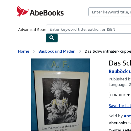
Skip to main content
AbeBooks.com
Advanced Search
Browse Collections
Rare Books
Art & Collecti
Home
Bauböck und Mader:
Das Schwanthaler-Kripp
Das Sc
Bauböck 
Published 
Language:
CONDITION:
Save for La
Sold by
Ant
AbeBooks Se
(5-star selle