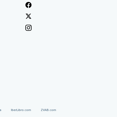
a
IberLibro.com
ZVAB.com