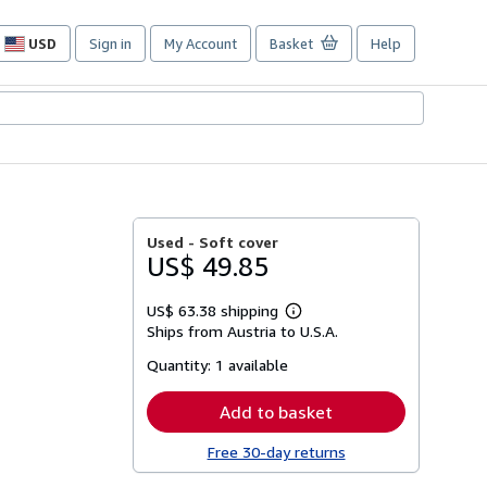
USD
Sign in
My Account
Basket
Help
Site
shopping
preferences
Used -
Soft cover
US$ 49.85
US$ 63.38 shipping
Learn
Ships from Austria to U.S.A.
more
about
Quantity:
1 available
shipping
rates
Add to basket
Free 30-day returns