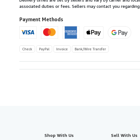
Austria
associated duties or fees. Sellers may contact you regarding
to
U.S.A.
Payment Methods
Check
PayPal
Invoice
Bank/Wire Transfer
Shop With Us
Sell With Us