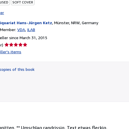
 USED
SOFT COVER
ter
iquariat Hans-Jürgen Ketz
,
Münster, NRW, Germany
n Member:
VDA
ILAB
ller since March 31, 2015
Seller
r)
rating
ller's items
5
out
of
copies of this book
5
stars
hnitten. ** Umschlag randrissig. Text etwas fleckig.