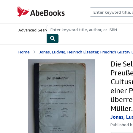
Skip to main content
AbeBooks.com
Advanced Search
Browse Collections
Rare Books
Art & Collecti
Home
Jonas, Ludwig, Heinrich Eltester, Friedrich Gustav L
Die Se
Preuße
Cultus
einer 
überrei
Müller.
Jonas, Lud
Published 