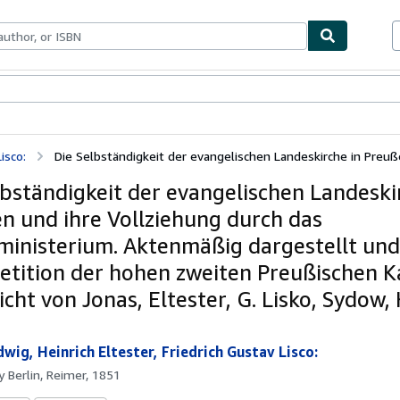
bles
Textbooks
Sellers
Start Selling
isco:
Die Selbständigkeit der evangelischen Landeskirche in Preuße
lbständigkeit der evangelischen Landeski
n und ihre Vollziehung durch das
ministerium. Aktenmäßig dargestellt und
Petition der hohen zweiten Preußischen
cht von Jonas, Eltester, G. Lisko, Sydow,
wig, Heinrich Eltester, Friedrich Gustav Lisco:
by
Berlin, Reimer, 1851