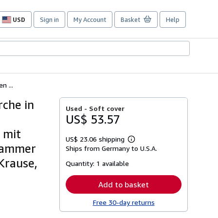
USD
Sign in
My Account
Basket
Help
Site
shopping
preferences
n ...
rche in
Used -
Soft cover
US$ 53.57
 mit
US$ 23.06 shipping
Learn
 Kammer
Ships from Germany to U.S.A.
more
about
 Krause,
Quantity:
1 available
shipping
rates
Add to basket
Free 30-day returns