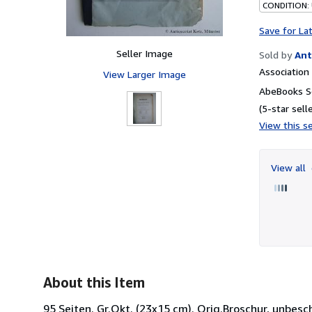
CONDITION:
Save for La
Seller Image
Sold by
Ant
Associatio
View Larger Image
AbeBooks Se
(5-star selle
View this se
View all
About this Item
95 Seiten. Gr.Okt. (23x15 cm). Orig.Broschur, unbesc