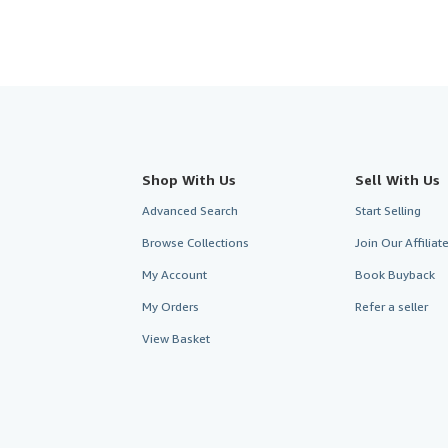
Shop With Us
Sell With Us
Advanced Search
Start Selling
Browse Collections
Join Our Affilia
My Account
Book Buyback
My Orders
Refer a seller
View Basket