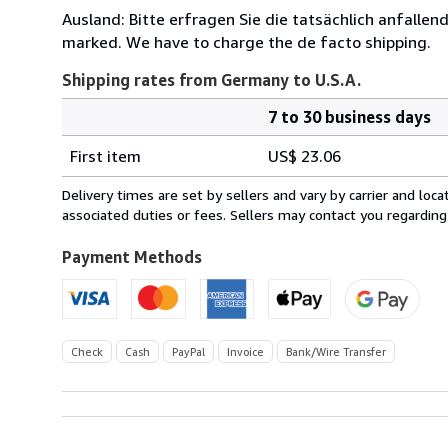
Ausland: Bitte erfragen Sie die tatsächlich anfalle
marked. We have to charge the de facto shipping.
Shipping rates from Germany to U.S.A.
7 to 30 business days
Order
Shipping
quantity
First item
US$ 23.06
rates
from
Delivery times are set by sellers and vary by carrier and lo
Germany
associated duties or fees. Sellers may contact you regarding
to
U.S.A.
Payment Methods
Check
Cash
PayPal
Invoice
Bank/Wire Transfer