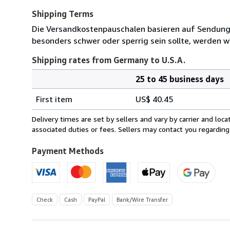
Shipping Terms
Die Versandkostenpauschalen basieren auf Sendungen
besonders schwer oder sperrig sein sollte, werden wi
Shipping rates from Germany to U.S.A.
25 to 45 business days
Order
Shipping
quantity
First item
US$ 40.45
rates
from
Delivery times are set by sellers and vary by carrier and lo
Germany
associated duties or fees. Sellers may contact you regarding
to
U.S.A.
Payment Methods
Check
Cash
PayPal
Bank/Wire Transfer