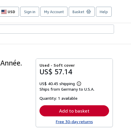
USD
Sign in
My Account
Basket
Help
Site
shopping
preferences
 Année.
Used -
Soft cover
US$ 57.14
US$ 40.45 shipping
Learn
Ships from Germany to U.S.A.
more
about
Quantity:
1 available
shipping
rates
Add to basket
Free 30-day returns