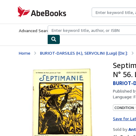
Skip to main content
AbeBooks.com
Advanced Search
Browse Collections
Rare Books
Art & Collecti
Home
BURIOT-DARSILES (H.), SERVOLINI (Luigi) [Dir.]:
Septim
N° 56.
BURIOT-DA
Published 
Language:
F
CONDITION:
Save for La
Sold by
Ant