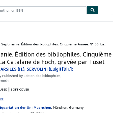
bles
Textbooks
Sellers
Start Selling
Septimanie. Édition des bibliophiles. Cinquième Année. N° 56. La...
anie. Édition des bibliophiles. Cinquième
 La Catalane de Foch, gravée par Tuset
RSILES (H.), SERVOLINI (Luigi) [Dir.]:
by
Published by Edition des bibliophiles,
rench
 USED
SOFT COVER
ter
iquariat an der Uni Muenchen
,
München, Germany