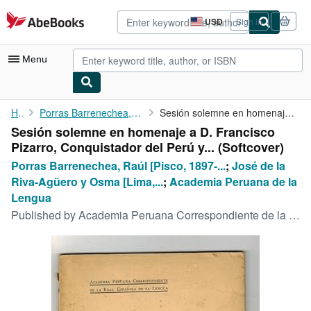
Skip to main content
AbeBooks.com
USD
Sign in
Site
shopping
preferences
Menu
My Account
Home
Porras Barrenechea, Raúl [Pisco, 1897-Lima, 1960]
Sesión solemne en homenaje a D. Francisco Pizarro, Conquistador ...
Sesión solemne en homenaje a D. Francisco
My Purchases
Pizarro, Conquistador del Perú y... (Softcover)
Advanced Search
Porras Barrenechea, Raúl [Pisco, 1897-...
;
José de la
Riva-Agüero y Osma [Lima,...
;
Academia Peruana de la
Browse Collections
Lengua
Rare Books
Published by
Academia Peruana Correspondiente de la Real Academia de la Lengua [imp. Gil], Lima, 1941
Art & Collectibles
Textbooks
Sellers
Start Selling