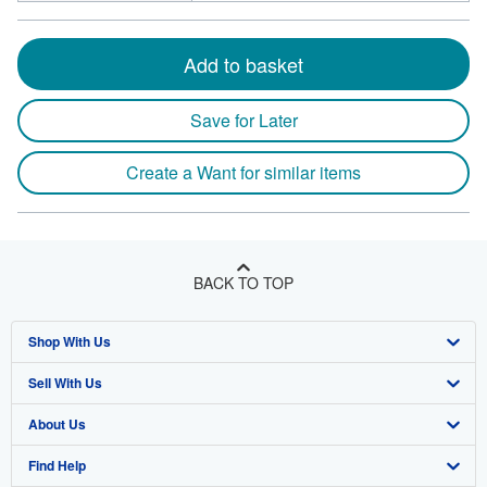
Add to basket
Save for Later
Create a Want for similar items
BACK TO TOP
Shop With Us
Sell With Us
Advanced Search
About Us
Browse Collections
Start Selling
Find Help
My Account
Join Our Affiliate Program
About AbeBooks