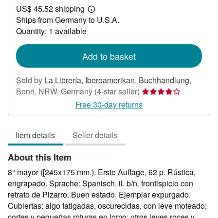
US$ 45.52 shipping
61.97
Learn
Ships from Germany to U.S.A.
more
about
Quantity: 1 available
shipping
rates
Add to basket
Sold by
La Librería, Iberoamerikan. Buchhandlung
,
Seller
Bonn, NRW, Germany
(4-star seller)
rating
Free 30-day returns
4
out
Item details
Seller details
of
5
About this Item
stars
8° mayor ([245x175 mm.). Erste Auflage, 62 p. Rústica,
engrapado. Sprache: Spanisch, il. b/n. frontispicio con
retrato de Pizarro. Buen estado. Ejemplar expurgado.
Cubiertas: algo fatigadas, oscurecidas, con leve moteado;
cortes y pequeñas roturas en lomo; otros leves roces y