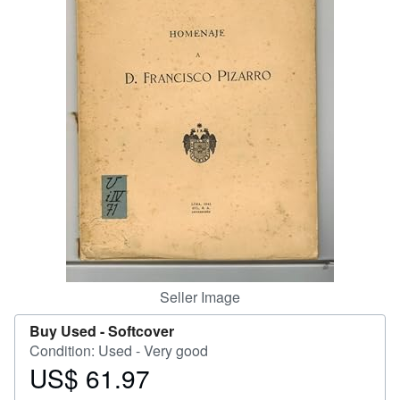
Help
CLOSE
Seller Image
Buy Used -
Softcover
Condition: Used - Very good
US$ 61.97
Price
US$