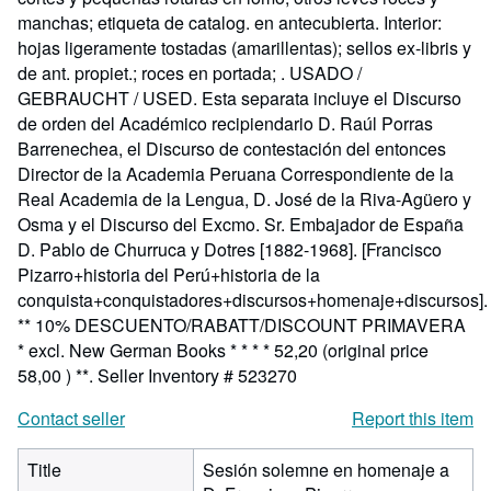
manchas; etiqueta de catalog. en antecubierta. Interior:
hojas ligeramente tostadas (amarillentas); sellos ex-libris y
de ant. propiet.; roces en portada; . USADO /
GEBRAUCHT / USED. Esta separata incluye el Discurso
de orden del Académico recipiendario D. Raúl Porras
Barrenechea, el Discurso de contestación del entonces
Director de la Academia Peruana Correspondiente de la
Real Academia de la Lengua, D. José de la Riva-Agüero y
Osma y el Discurso del Excmo. Sr. Embajador de España
D. Pablo de Churruca y Dotres [1882-1968]. [Francisco
Pizarro+historia del Perú+historia de la
conquista+conquistadores+discursos+homenaje+discursos].
** 10% DESCUENTO/RABATT/DISCOUNT PRIMAVERA
* excl. New German Books * * * * 52,20 (original price
58,00 ) **.
Seller Inventory # 523270
Contact seller
Report this item
Title
Sesión solemne en homenaje a