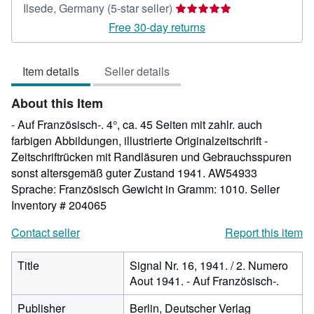
Seller
Ilsede, Germany
(5-star seller)
rating
Free 30-day returns
5
out
Item details
Seller details
of
5
About this Item
stars
- Auf Französisch-. 4°, ca. 45 Seiten mit zahlr. auch
farbigen Abbildungen, illustrierte Originalzeitschrift -
Zeitschriftrücken mit Randläsuren und Gebrauchsspuren
sonst altersgemäß guter Zustand 1941. AW54933
Sprache: Französisch Gewicht in Gramm: 1010.
Seller
Inventory # 204065
Contact seller
Report this item
Title
Signal Nr. 16, 1941. / 2. Numero
Aout 1941. - Auf Französisch-.
Publisher
Berlin, Deutscher Verlag