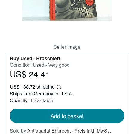
Help
CLOSE
Seller Image
Buy Used -
Broschiert
Condition: Used - Very good
US$ 24.41
Price
US$
US$ 138.72 shipping
24.41
Learn
Ships from Germany to U.S.A.
more
about
Quantity: 1 available
shipping
rates
Add to basket
Sold by
Antiquariat Ehbrecht - Preis inkl. MwSt.
,