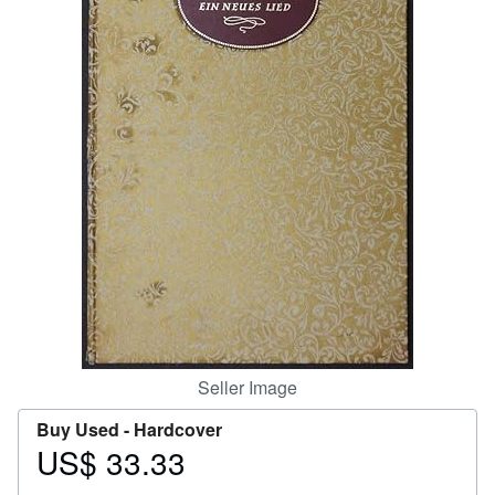
Help
CLOSE
Seller Image
Buy Used -
Hardcover
US$ 33.33
Price
US$