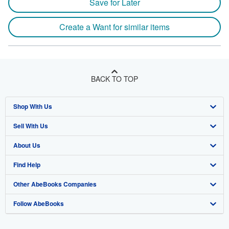
Save for Later
Create a Want for similar items
BACK TO TOP
Shop With Us
Sell With Us
Advanced Search
About Us
Browse Collections
Start Selling
Find Help
My Account
Join Our Affiliate Program
About AbeBooks
Other AbeBooks Companies
My Orders
Book Buyback
Media
Help
Follow AbeBooks
View Basket
Refer a seller
Careers
Customer Support
AbeBooks.co.uk
Forums
AbeBooks.de