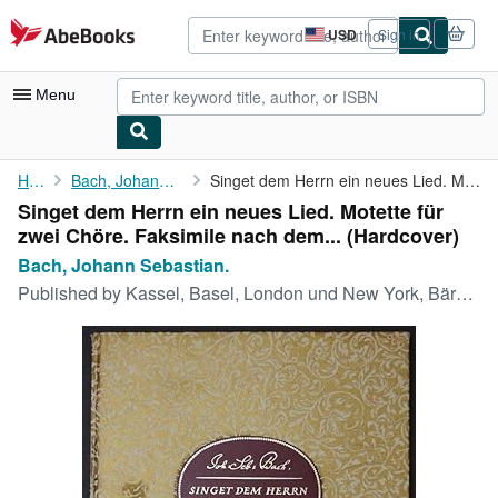
Skip to main content
AbeBooks.com
USD
Sign in
Site
shopping
preferences
Menu
My Account
Home
Bach, Johann Sebastian.
Singet dem Herrn ein neues Lied. Motette für zwei Chöre. ...
Singet dem Herrn ein neues Lied. Motette für
My Purchases
zwei Chöre. Faksimile nach dem... (Hardcover)
Advanced Search
Bach, Johann Sebastian.
Published by
Kassel, Basel, London und New York, Bärenreiter Verlag., 1958
Browse Collections
Rare Books
Art & Collectibles
Textbooks
Sellers
Start Selling