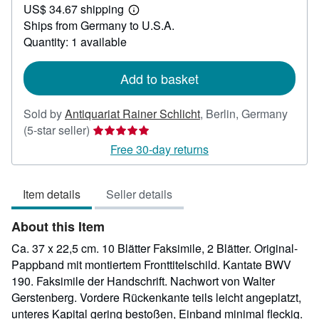
US$ 34.67 shipping
33.33
Learn
Ships from Germany to U.S.A.
more
about
Quantity: 1 available
shipping
rates
Add to basket
Sold by
Antiquariat Rainer Schlicht
,
Berlin, Germany
Seller
(5-star seller)
rating
Free 30-day returns
5
out
Item details
Seller details
of
5
About this Item
stars
Ca. 37 x 22,5 cm. 10 Blätter Faksimile, 2 Blätter. Original-
Pappband mit montiertem Fronttitelschild. Kantate BWV
190. Faksimile der Handschrift. Nachwort von Walter
Gerstenberg. Vordere Rückenkante teils leicht angeplatzt,
unteres Kapital gering bestoßen, Einband minimal fleckig.