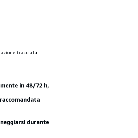
nazione tracciata
lmente in 48/72 h,
la raccomandata
nneggiarsi durante