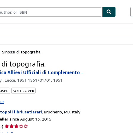
bles
Textbooks
Sellers
Start Selling
Sinossi di topografia.
 di topografia.
ca Allievi Ufficiali di Complemento -
by
, Lecce, 1951 1951/01/01, 1951
 USED
SOFT COVER
ter
topoli libriusatierari
,
Brugherio, MB, Italy
ller since August 13, 2015
Seller
r)
rating