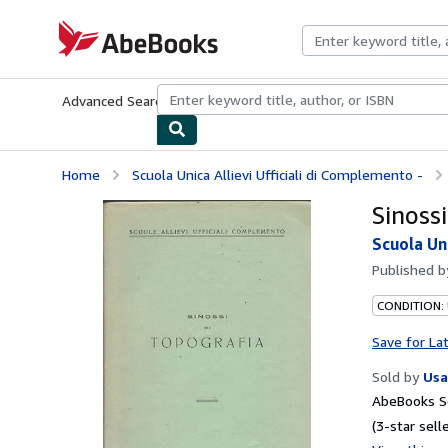
Skip to main content
AbeBooks.com
Advanced Search
Browse Collections
Rare Books
Art & Collecti
Home
Scuola Unica Allievi Ufficiali di Complemento -
Sinossi
Scuola Uni
Published 
CONDITION:
Save for La
Sold by
Usa
AbeBooks Se
(3-star selle