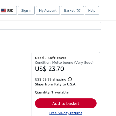
USD
Sign in
My Account
Basket
Help
Site
shopping
preferences
Used -
Soft cover
Condition: Molto buono (Very Good)
US$ 23.70
US$ 59.99 shipping
Learn
Ships from Italy to U.S.A.
more
about
Quantity:
1 available
shipping
rates
Add to basket
Free 30-day returns