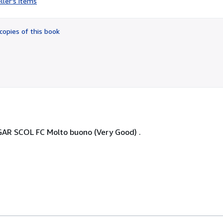
ller's items
3
out
of
copies of this book
5
stars
AR SCOL FC Molto buono (Very Good) .