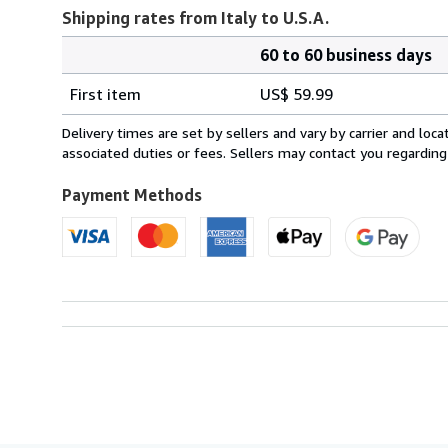
Shipping rates from Italy to U.S.A.
60 to 60 business days
Order
Shipping
quantity
First item
US$ 59.99
rates
from
Delivery times are set by sellers and vary by carrier and lo
Italy
associated duties or fees. Sellers may contact you regarding
to
U.S.A.
Payment Methods