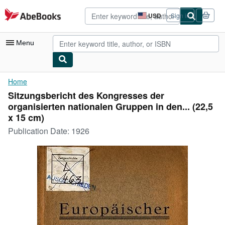
Skip to main content
AbeBooks.com
USD
Sign in
Site
shopping
preferences
Menu
My Account
Home
Sitzungsbericht des Kongresses der
My Purchases
organisierten nationalen Gruppen in den... (22,5
Advanced Search
x 15 cm)
Publication Date:
1926
Browse Collections
Rare Books
Art & Collectibles
Textbooks
Sellers
Start Selling