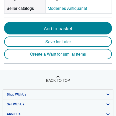
Seller catalogs
Modernes Antiquariat
Add to basket
Save for Later
Create a Want for similar items
BACK TO TOP
Shop With Us
Sell With Us
Advanced Search
About Us
Browse Collections
Start Selling