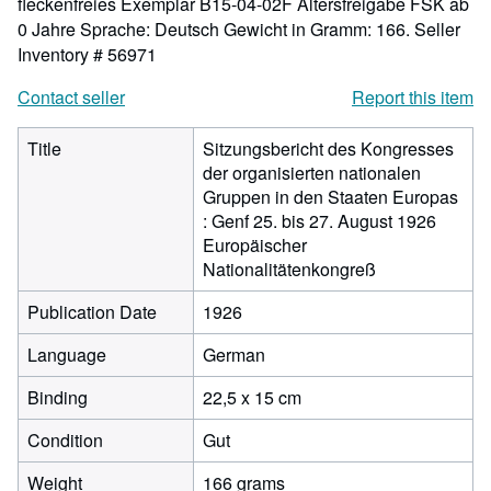
fleckenfreies Exemplar B15-04-02F Altersfreigabe FSK ab
0 Jahre Sprache: Deutsch Gewicht in Gramm: 166.
Seller
Inventory # 56971
Contact seller
Report this item
Title
Sitzungsbericht des Kongresses
der organisierten nationalen
Gruppen in den Staaten Europas
: Genf 25. bis 27. August 1926
Europäischer
Nationalitätenkongreß
Publication Date
1926
Language
German
Binding
22,5 x 15 cm
Condition
Gut
Weight
166 grams