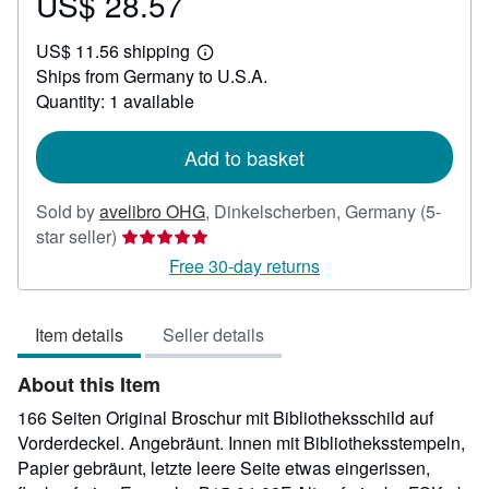
US$ 28.57
Price
US$
US$ 11.56 shipping
28.57
Learn
Ships from Germany to U.S.A.
more
about
Quantity: 1 available
shipping
rates
Add to basket
Sold by
avelibro OHG
,
Dinkelscherben, Germany
(5-
Seller
star seller)
rating
Free 30-day returns
5
out
Item details
Seller details
of
5
About this Item
stars
166 Seiten Original Broschur mit Bibliotheksschild auf
Vorderdeckel. Angebräunt. Innen mit Bibliotheksstempeln,
Papier gebräunt, letzte leere Seite etwas eingerissen,