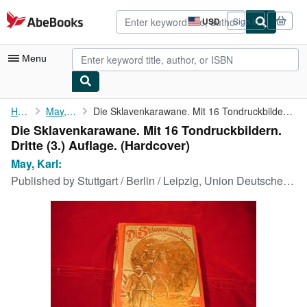
Skip to main content
AbeBooks.com
USD
Sign in
Site
shopping
preferences
Menu
My Account
Home
May, Karl:
Die Sklavenkarawane. Mit 16 Tondruckbildern. Dritte (3.) Auflage.
Die Sklavenkarawane. Mit 16 Tondruckbildern.
My Purchases
Dritte (3.) Auflage. (Hardcover)
Advanced Search
May, Karl:
Published by
Stuttgart / Berlin / Leipzig, Union Deutsche Verlagsgesellschaft o.J. (ca. 1900)., 1900
Browse Collections
Rare Books
Art & Collectibles
Textbooks
Sellers
Start Selling