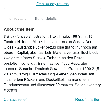
rating
Free 30-day returns
5
out
Item details
Seller details
of
5
About this Item
stars
3 Bll. (Frontispizillustration, Titel, Inhalt), 496 S. mit 15
Tondruckbildern. Mit 16 Illustrationen von Gustav Adolf
Closs. - Zustand: Rückenbezug lose (hängt nur noch am
oberen Kapital, aber fast kein Materialverlust), Buchblock
zweigeteilt (nach S. 128), Einband an den Ecken
bestoßen, sonst gut, innen fast sehr gut. Reparatur
lohnend! Sprache: Deutsch Gewicht in Gramm: 1300 21,5
x 16 cm, farbig illustriertes Orig.-Leinen, gebunden, mit
illustriertem Rücken- und Deckeltitel, marmoriertem
Rundumschnitt und illustrierten Vorsätzen.
Seller Inventory
# 37979
Contact seller
Report this item