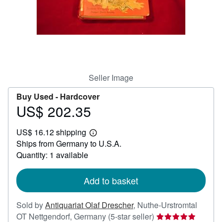
Help
CLOSE
Seller Image
Buy Used -
Hardcover
US$ 202.35
Price
US$
US$ 16.12 shipping
202.35
Learn
Ships from Germany to U.S.A.
more
about
Quantity: 1 available
shipping
rates
Add to basket
Sold by
Antiquariat Olaf Drescher
,
Nuthe-Urstromtal
Seller
OT Nettgendorf, Germany
(5-star seller)