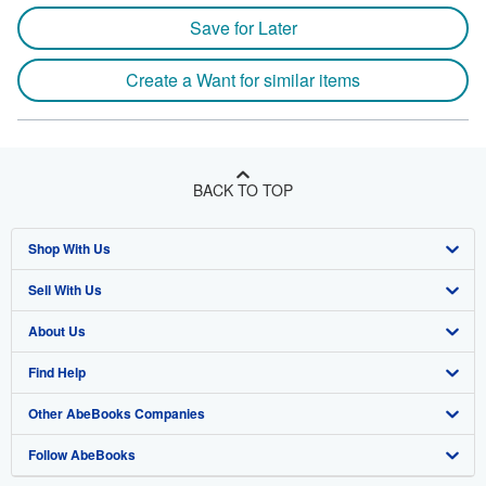
Save for Later
Create a Want for similar items
BACK TO TOP
Shop With Us
Sell With Us
Advanced Search
About Us
Browse Collections
Start Selling
Find Help
My Account
Join Our Affiliate Program
About AbeBooks
Other AbeBooks Companies
My Orders
Book Buyback
Media
Help
Follow AbeBooks
View Basket
Refer a seller
Careers
Customer Support
AbeBooks.co.uk