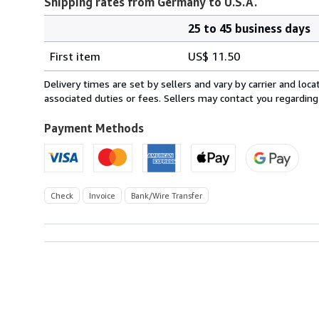
Shipping rates from Germany to U.S.A.
25 to 45 business days
Order
Shipping
quantity
First item
US$ 11.50
rates
from
Delivery times are set by sellers and vary by carrier and lo
Germany
associated duties or fees. Sellers may contact you regarding
to
U.S.A.
Payment Methods
Check
Invoice
Bank/Wire Transfer