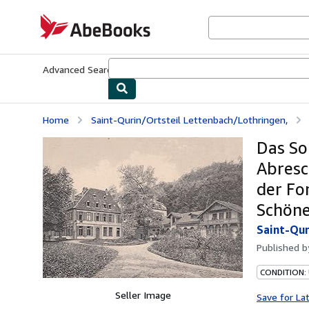
Skip to main content
AbeBooks.com
Advanced Search
Browse Collections
Rare Books
Art & Collecti
Home
Saint-Qurin/Ortsteil Lettenbach/Lothringen,
Das So
Abresc
der Fo
Schöne
Saint-Qur
Published 
CONDITION:
Seller Image
Save for La