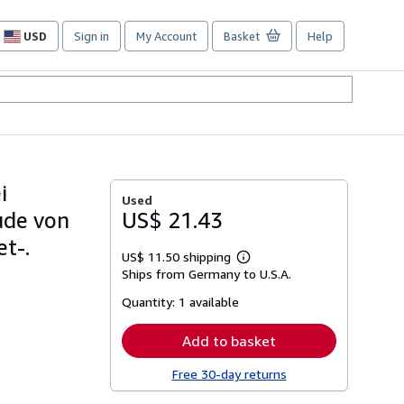
USD
Sign in
My Account
Basket
Help
Site
shopping
preferences
i
Used
ude von
US$ 21.43
t-.
US$ 11.50 shipping
Learn
Ships from Germany to U.S.A.
more
about
Quantity:
1 available
shipping
rates
Add to basket
Free 30-day returns