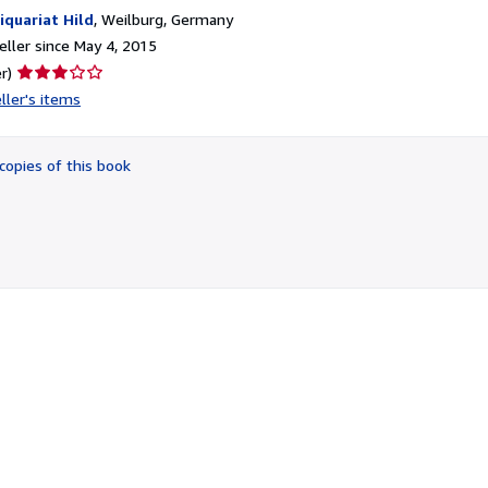
iquariat Hild
,
Weilburg, Germany
ller since May 4, 2015
Seller
r)
rating
ller's items
3
out
of
copies of this book
5
stars