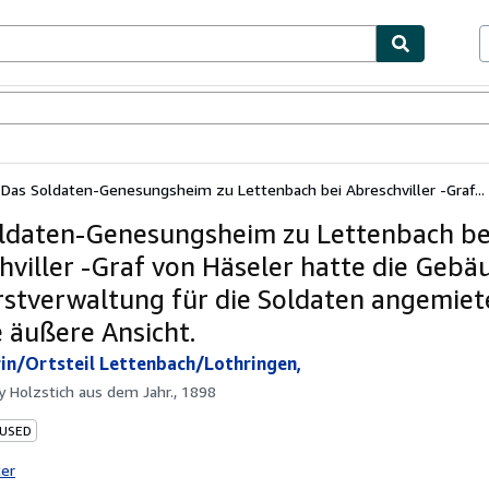
bles
Textbooks
Sellers
Start Selling
Das Soldaten-Genesungsheim zu Lettenbach bei Abreschviller -Graf...
ldaten-Genesungsheim zu Lettenbach be
hviller -Graf von Häseler hatte die Gebä
rstverwaltung für die Soldaten angemiete
 äußere Ansicht.
in/Ortsteil Lettenbach/Lothringen,
by
Holzstich aus dem Jahr., 1898
 USED
ter