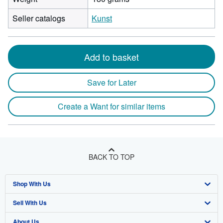
Seller catalogs
Kunst
Add to basket
Save for Later
Create a Want for similar items
BACK TO TOP
Shop With Us
Sell With Us
Advanced Search
About Us
Browse Collections
Start Selling