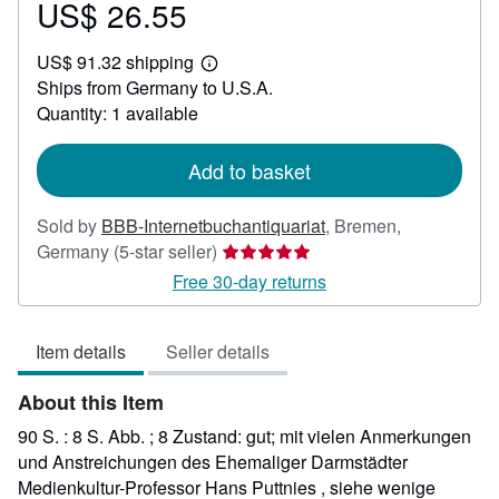
US$ 26.55
Price
US$
US$ 91.32 shipping
26.55
Learn
Ships from Germany to U.S.A.
more
about
Quantity: 1 available
shipping
rates
Add to basket
Sold by
BBB-Internetbuchantiquariat
,
Bremen,
Seller
Germany
(5-star seller)
rating
Free 30-day returns
5
out
Item details
Seller details
of
5
About this Item
stars
90 S. : 8 S. Abb. ; 8 Zustand: gut; mit vielen Anmerkungen
und Anstreichungen des Ehemaliger Darmstädter
Medienkultur-Professor Hans Puttnies , siehe wenige