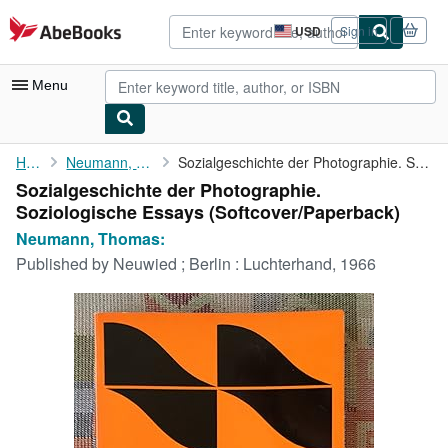
Skip to main content
AbeBooks.com
USD
Sign in
Site
shopping
preferences
Menu
My Account
Home
Neumann, Thomas:
Sozialgeschichte der Photographie. Soziologische Essays
Sozialgeschichte der Photographie.
My Purchases
Soziologische Essays (Softcover/Paperback)
Advanced Search
Neumann, Thomas:
Published by
Neuwied ; Berlin : Luchterhand, 1966
Browse Collections
Rare Books
Art & Collectibles
Textbooks
Sellers
Start Selling