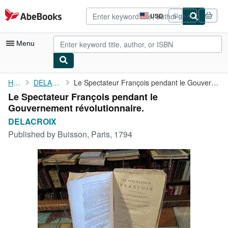
Skip to main content
AbeBooks.com
USD
Sign in
Site
shopping
preferences
Menu
My Account
Home
DELACROIX
Le Spectateur François pendant le Gouvernement révolutionnaire.
Le Spectateur François pendant le
My Purchases
Gouvernement révolutionnaire.
Advanced Search
DELACROIX
Published by
Buisson, Paris, 1794
Browse Collections
Rare Books
Art & Collectibles
Textbooks
Sellers
Start Selling