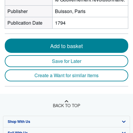
Publisher
Buisson, Paris
Publication Date
1794
Add to basket
Save for Later
Create a Want for similar items
BACK TO TOP
Shop With Us
Sell With Us
Advanced Search