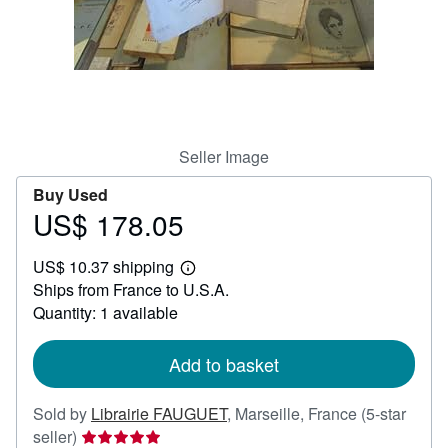
Help
CLOSE
Seller Image
Buy Used
US$ 178.05
Price
US$
US$ 10.37 shipping
178.05
Learn
Ships from France to U.S.A.
more
about
Quantity: 1 available
shipping
rates
Add to basket
Sold by
Librairie FAUGUET
,
Marseille, France
(5-star
Seller
seller)