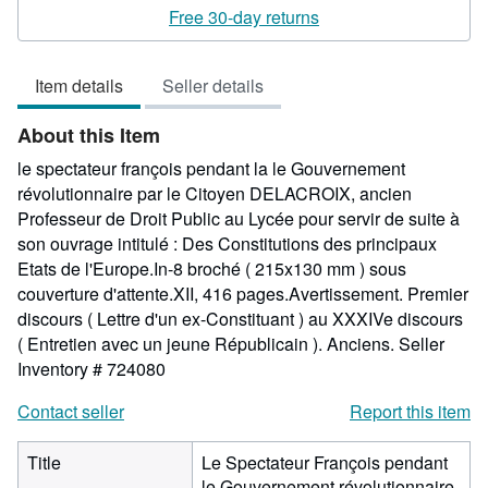
rating
Free 30-day returns
5
out
Item details
Seller details
of
5
About this Item
stars
le spectateur françois pendant la le Gouvernement
révolutionnaire par le Citoyen DELACROIX, ancien
Professeur de Droit Public au Lycée pour servir de suite à
son ouvrage intitulé : Des Constitutions des principaux
Etats de l'Europe.In-8 broché ( 215x130 mm ) sous
couverture d'attente.XII, 416 pages.Avertissement. Premier
discours ( Lettre d'un ex-Constituant ) au XXXIVe discours
( Entretien avec un jeune Républicain ). Anciens.
Seller
Inventory # 724080
Contact seller
Report this item
Title
Le Spectateur François pendant
le Gouvernement révolutionnaire.