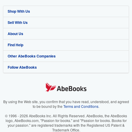
Shop With Us
Sell With Us
Advanced Search
About Us
Browse Collections
Start Selling
Find Help
My Account
Join Our Affiliate Program
About AbeBooks
Other AbeBooks Companies
My Orders
Book Buyback
Media
Help
Follow AbeBooks
View Basket
Refer a seller
Careers
Customer Support
AbeBooks.co.uk
Forums
AbeBooks.de
Privacy Policy
AbeBooks.fr
Your Ads Privacy Choices
AbeBooks.it
By using the Web site, you confirm that you have read, understood, and agreed
to be bound by the
Terms and Conditions
.
Designated Agent
AbeBooks Aus/NZ
© 1996 - 2026 AbeBooks Inc. All Rights Reserved. AbeBooks, the AbeBooks
logo, AbeBooks.com, "Passion for books." and "Passion for books. Books for
Accessibility
AbeBooks.ca
your passion." are registered trademarks with the Registered US Patent &
Trademark Office.