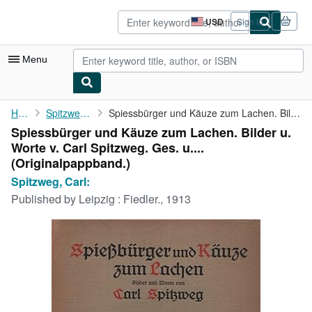
Skip to main content
AbeBooks.com
USD
Sign in
Site
shopping
preferences
Menu
My Account
Home
Spitzweg, Carl:
Spiessbürger und Käuze zum Lachen. Bilder u. Worte v. Carl ...
Spiessbürger und Käuze zum Lachen. Bilder u.
My Purchases
Worte v. Carl Spitzweg. Ges. u....
Advanced Search
(Originalpappband.)
Spitzweg, Carl:
Browse Collections
Published by
Leipzig : Fiedler., 1913
Rare Books
Art & Collectibles
Textbooks
Sellers
Start Selling