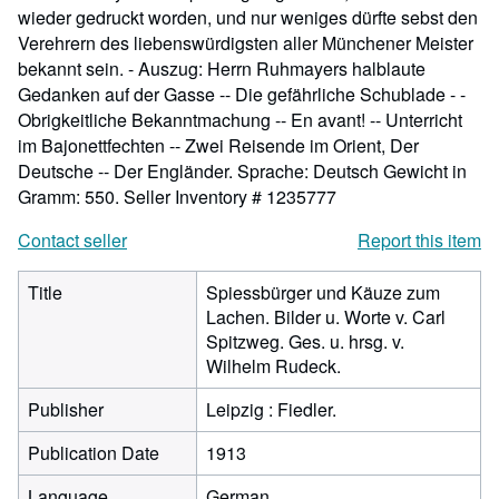
wieder gedruckt worden, und nur weniges dürfte sebst den
Verehrern des liebenswürdigsten aller Münchener Meister
bekannt sein. - Auszug: Herrn Ruhmayers halblaute
Gedanken auf der Gasse -- Die gefährliche Schublade - -
Obrigkeitliche Bekanntmachung -- En avant! -- Unterricht
im Bajonettfechten -- Zwei Reisende im Orient, Der
Deutsche -- Der Engländer. Sprache: Deutsch Gewicht in
Gramm: 550.
Seller Inventory # 1235777
Contact seller
Report this item
Title
Spiessbürger und Käuze zum
Lachen. Bilder u. Worte v. Carl
Spitzweg. Ges. u. hrsg. v.
Wilhelm Rudeck.
Publisher
Leipzig : Fiedler.
Publication Date
1913
Language
German