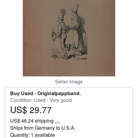
Help
CLOSE
Seller Image
Buy Used -
Originalpappband.
Condition: Used - Very good
US$ 29.77
Price
US$
US$ 46.24 shipping
29.77
Learn
Ships from Germany to U.S.A.
more
Quantity: 1 available
about