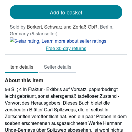
shipping
rates
Add to basket
Sold by
Borkert, Schwarz und Zerfaß GbR
,
Berlin,
Seller
Germany
(5-star seller)
rating
5
Free 30-day returns
out
of
Item details
Seller details
5
stars
About this Item
56 S. ; 4 In Fraktur - Exlibris auf Vorsatz, papierbedingt
leicht gebräunt, sonst altersgemäß tadelloser Zustand -
Vorwort des Herausgebers: Dieses Buch bietet die
zerstreuten Blätter Carl Spitzwegs, die er selbst in
Zeitschriften veröffentlicht hat. Von ein paar Proben in dem
soeben erschienenen ausgezeichneten Werke Hermann
Uhde-Bernays über Spitzweg abgesehen, ist wohl nichts