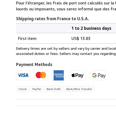
Pour l'étranger, les frais de port sont calculés sur l
lourds ou imposants, vous serez informé que des fra
Shipping rates from France to U.S.A.
1 to 2 business days
Order
Shipping
quantity
First item
US$ 13.83
rates
from
Delivery times are set by sellers and vary by carrier and lo
France
associated duties or fees. Sellers may contact you regarding
to
U.S.A.
Payment Methods
Check
PayPal
Bank Draft
Bank/Wire Transfer