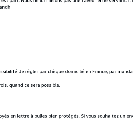
 en est part. Nous ne lui faisons pas une faveur en le servant. I
Gandhi
ssibilité de régler par chèque domicilié en France, par mandat
ois, quand ce sera possible.
és en lettre à bulles bien protégés. Si vous souhaitez un envoi