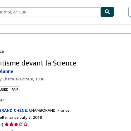
bles
Textbooks
Sellers
Start Selling
nce
ritisme devant la Science
elanne
by
Chamuel Editeur, 1898
USED - FAIR
ter
 GRAND CHENE
,
CHAMBORAND, France
ller since July 2, 2018
Seller
r)
rating