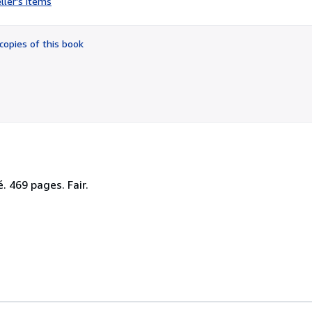
ller's items
3
out
of
copies of this book
5
stars
é. 469 pages. Fair.