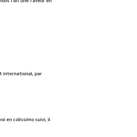
l nous fait une faveur en
 international, par
 en colissimo suivi, il