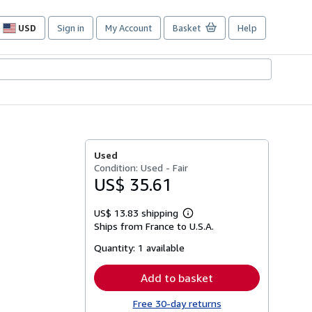
USD
Sign in
My Account
Basket
Help
Site
shopping
preferences
Used
Condition: Used - Fair
US$ 35.61
US$ 13.83 shipping
Learn
Ships from France to U.S.A.
more
about
Quantity:
1 available
shipping
rates
Add to basket
Free 30-day returns