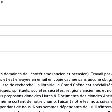
ce
les domaines de l'ésotérisme (ancien et occasion). Travail pa
ts et est envoyée en email en copie cachée sans aucune oblig
liste de recherche. La librairie Le Grand Chêne est spécialisé
ques, spirituels, sociétés secrètes, religions anciennes et n
.Nous proposons donc des Livres & Documents des Mondes Anci
même sortant de notre champ, faisant nôtre les mots suivants
 dépendant de nous. Nous sommes dépendants de lui. Il n'interro