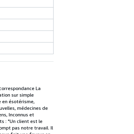
r correspondance La
ation sur simple
e en ésotérisme,
ouvelles, médecines de
ens, Inconnus et
 : "Un client est le
mpt pas notre travail. Il