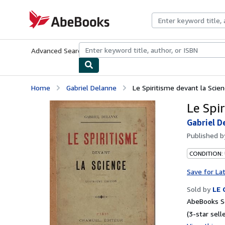
Skip to main content
AbeBooks.com
Advanced Search
Browse Collections
Rare Books
Art & Collecti
Home
Gabriel Delanne
Le Spiritisme devant la Scie
Le Spi
Gabriel D
Published 
CONDITION: 
Save for La
Sold by
LE
AbeBooks Se
(3-star selle