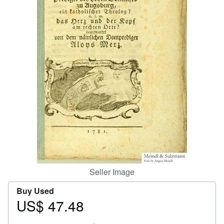
Help
CLOSE
Seller Image
Buy Used
US$ 47.48
Price
US$