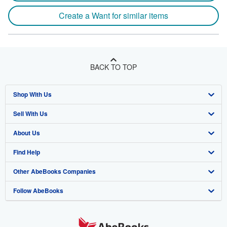
Create a Want for similar items
BACK TO TOP
Shop With Us
Sell With Us
Advanced Search
About Us
Browse Collections
Start Selling
Find Help
My Account
Join Our Affiliate Program
About AbeBooks
Other AbeBooks Companies
My Orders
Book Buyback
Media
Help
Follow AbeBooks
View Basket
Refer a seller
Careers
Customer Support
AbeBooks.co.uk
Forums
AbeBooks.de