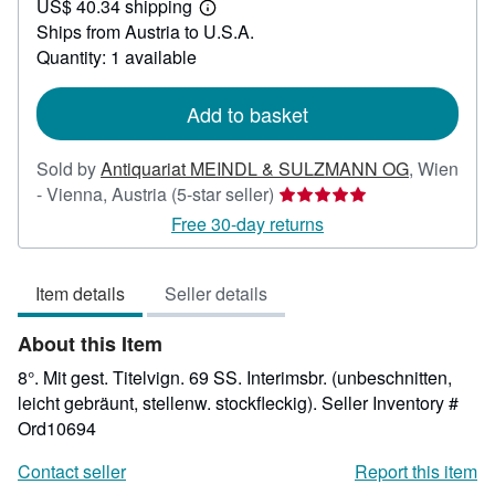
US$ 40.34 shipping
47.48
Learn
Ships from Austria to U.S.A.
more
about
Quantity: 1 available
shipping
rates
Add to basket
Sold by
Antiquariat MEINDL & SULZMANN OG
,
Wien
Seller
- Vienna, Austria
(5-star seller)
rating
Free 30-day returns
5
out
Item details
Seller details
of
5
About this Item
stars
8°. Mit gest. Titelvign. 69 SS. Interimsbr. (unbeschnitten,
leicht gebräunt, stellenw. stockfleckig).
Seller Inventory #
Ord10694
Contact seller
Report this item