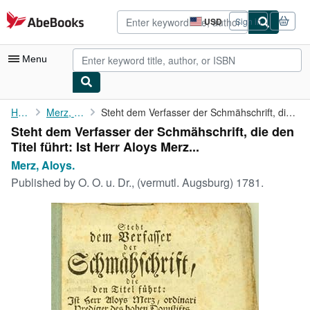
Skip to main content
AbeBooks.com
USD
Sign in
Site
shopping
preferences
Menu
My Account
Home
Merz, Aloys.
Steht dem Verfasser der Schmähschrift, die den Titel führt: Ist ...
Steht dem Verfasser der Schmähschrift, die den
My Purchases
Titel führt: Ist Herr Aloys Merz...
Advanced Search
Merz, Aloys.
Published by
O. O. u. Dr., (vermutl. Augsburg) 1781.
Browse Collections
Rare Books
Art & Collectibles
Textbooks
Sellers
Start Selling